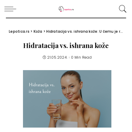
Lepotica.rs
>
Koža
>
Hidratacija vs. ishrana kože: U čemu je razlika?
Hidratacija vs. ishrana kože
21.05.2024.
0 Min Read