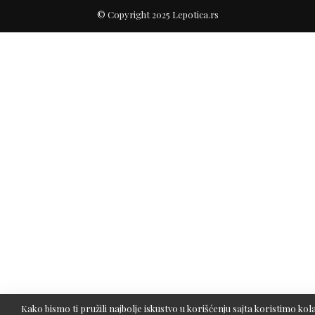
© Copyright 2025 Lepotica.rs
Kako bismo ti pružili najbolje iskustvo u korišćenju sajta koristimo kola