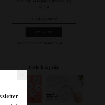
Najnovije sa Lepotice pravo u tvoj
inbox!
PRIJAVI SE
Slažem se sa uslovima korišćenja
Poslednje priče
wsletter