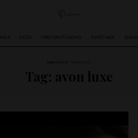
INKA
KOŽA
PREPORUČUJEMO
SVAŠTARA
ZDRAV
Lepotica.rs
>
avon luxe
Tag:
avon luxe