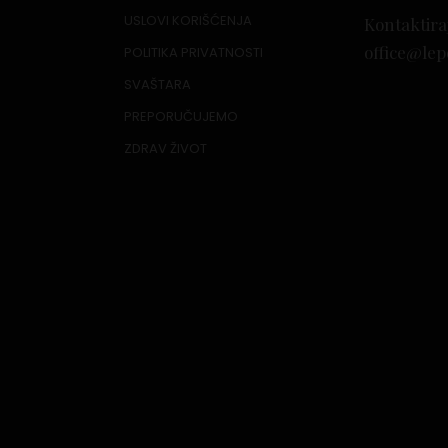
USLOVI KORIŠĆENJA
Kontaktira
office@lep
POLITIKA PRIVATNOSTI
SVAŠTARA
PREPORUČUJEMO
ZDRAV ŽIVOT