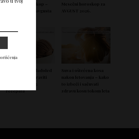
avo u tvoj
Nedeljni horoskop –
Mesečni horoskop za
Od 03. do 09. avgusta
AVGUST 2026.
2026.
korišćenja
Domać zdrav sladoled
Suva i oštećena kosa
koji možeš napraviti
nakon letovanja – kako
bez aparata – 5
to izbeći i sačuvati
recepata
zdravu kosu tokom leta