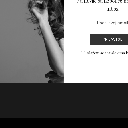
Najnovije sa Lepotice pr
onuda: Pripremite
inbox
!
PRIJAVI SE
PROČITAJ VIŠE
Slažem se sa uslovima 