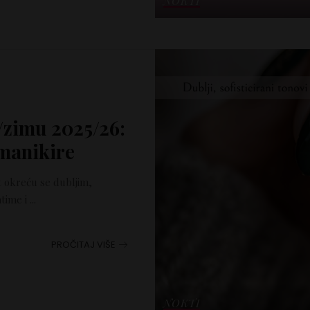
NOKTI
n/zimu 2025/26:
 manikire
et okreću se dubljim,
ntime i
...
PROČITAJ VIŠE
NOKTI