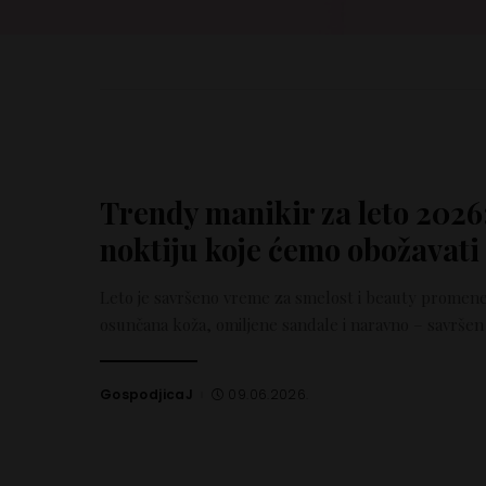
Trendy manikir za leto 2026: 
noktiju koje ćemo obožavati
Leto je savršeno vreme za smelost i beauty promen
osunčana koža, omiljene sandale i naravno – savrše
GospodjicaJ
09.06.2026.
Posted
by