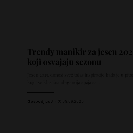
Trendy manikir za jesen 2025:
koji osvajaju sezonu
Jesen 2025. donosi svež talas inspiracije kada je u pi
kojoj se klasična elegancija spaja sa
...
GospodjicaJ
08.09.2025.
Posted
by