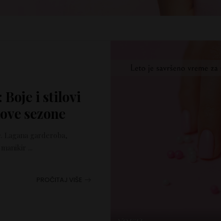
Boje i stilovi
 ove sezone
e. Lagana garderoba,
n manikir
...
PROČITAJ VIŠE