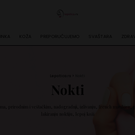
INKA
KOŽA
PREPORUČUJEMO
SVAŠTARA
ZDRAV
Lepotica.rs
>
Nokti
Nokti
ma, prirodnim i veštačkim, nadogradnji, izlivanju, french manikiru, p
lakiranju noktiju, lepoj koži