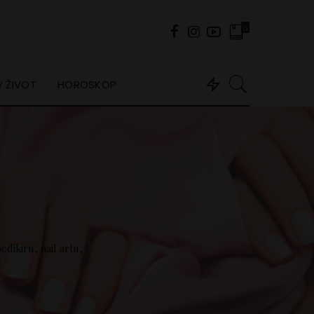
0
 ŽIVOT
HOROSKOP
edikiru, nail artu,