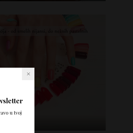
wsletter
avo u tvoj