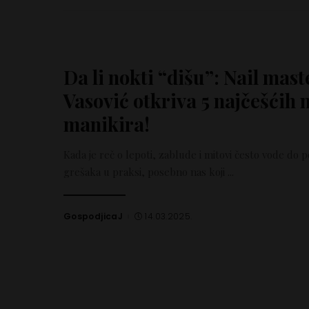
Da li nokti “dišu”: Nail mast
Vasović otkriva 5 najčešćih 
manikira!
Kada je reč o lepoti, zablude i mitovi često vode do 
grešaka u praksi, posebno nas koji
...
GospodjicaJ
14.03.2025.
Posted
by