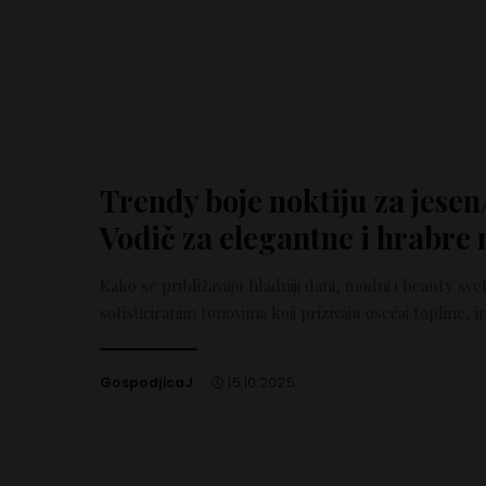
Trendy boje noktiju za jese
Vodič za elegantne i hrabre
Kako se približavaju hladniji dani, modni i beauty sv
sofisticiranim tonovima koji prizivaju osećaj topline, i
GospodjicaJ
15.10.2025.
Posted
by