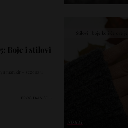
 Boje i stilovi
tanju manikir – sezona u
PROČITAJ VIŠE
NOKTI