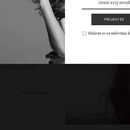
PRIJAVI SE
Slažem se sa uslovima 
 vitamina –
ža i nokti
 mu nešto nedostaje – a
PROČITAJ VIŠE
KOSA
KOŽA
NOKTI