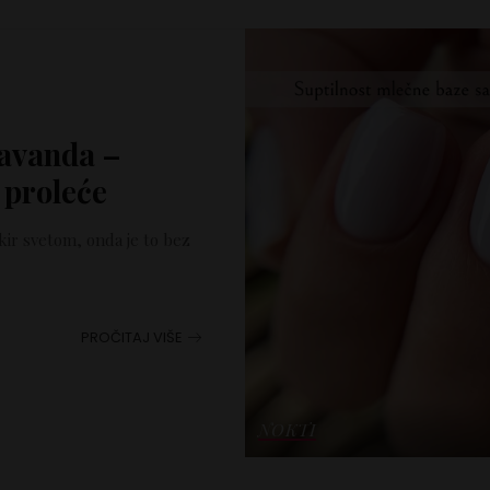
lavanda –
 proleće
kir svetom, onda je to bez
PROČITAJ VIŠE
NOKTI