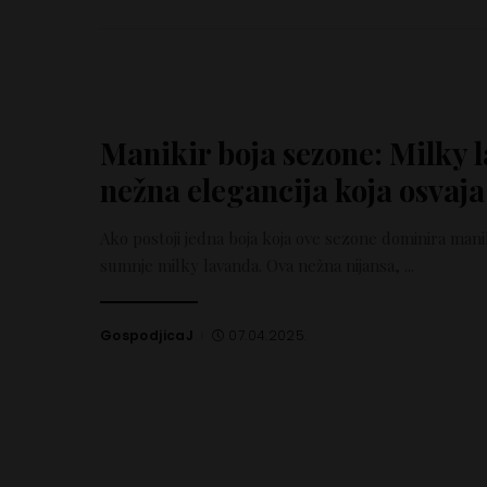
Manikir boja sezone: Milky 
nežna elegancija koja osvaja
Ako postoji jedna boja koja ove sezone dominira mani
sumnje milky lavanda. Ova nežna nijansa,
...
GospodjicaJ
07.04.2025.
Posted
by