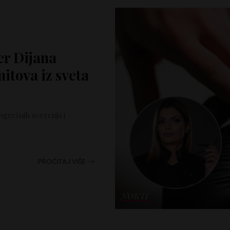
er Dijana
mitova iz sveta
pogrešnih uverenja i
PROČITAJ VIŠE
NOKTI