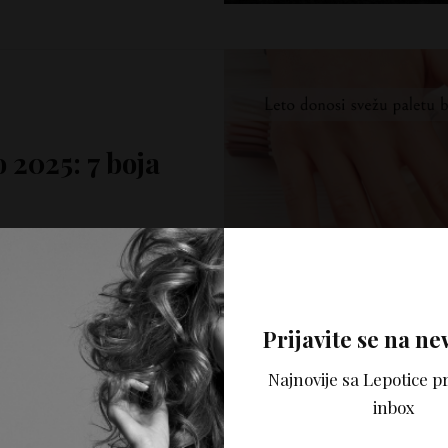
o 2025: 7 boja
si, do nežnih pastelnih
PROČITAJ VIŠE
Prijavite se na ne
Najnovije sa Lepotice pr
inbox
NOKTI