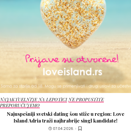
NAJAKTUELNIJE NA LEPOTICI
NE PROPUSTITE
PREPORUČUJEMO
Najuspešniji svetski dating šou stiže u region: Love
Island Adria traži najhrabrije singl kandidate!
07.04.2026.