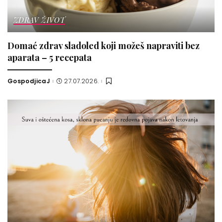
ZDRAV ŽIVOT
Domać zdrav sladoled koji možeš napraviti bez
aparata – 5 recepata
GospodjicaJ
27.07.2026.