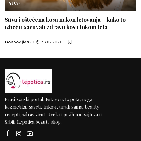
KOSA
Suva i oštećena kosa nakon letovanja – kako to
izbeći i sačuvati zdravu kosu tokom leta
GospodjicaJ
26.07.2026.
Pravi ženski portal. Est. 2011. Lepota, nega,
kozmetika, saveti, trikovi, uradi sama, beauty
recepti, zdrav život. Uvek u prvih 100 sajtova u
Srbiji. Lepotica beauty shop.