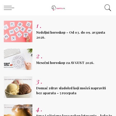
1
.
Nedeljni horoskop – Od 03. do 09. avgusta
2026.
2
.
Mesečni horoskop za AVGUST 2026.
3
.
Domać zdrav sladoled koji možeš napraviti
bez aparata – 5 recepata
4
.
Suva i oštećena kosa nakon letovanja – kako to