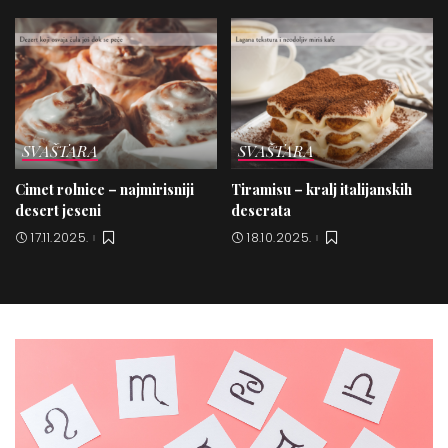
SVAŠTARA
SVAŠTARA
Cimet rolnice – najmirisniji
Tiramisu – kralj italijanskih
desert jeseni
deserata
17.11.2025.
18.10.2025.