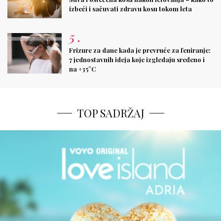
izbeći i sačuvati zdravu kosu tokom leta
5
.
Frizure za dane kada je prevruće za feniranje:
7 jednostavnih ideja koje izgledaju sređeno i
na +35°C
TOP SADRŽAJ