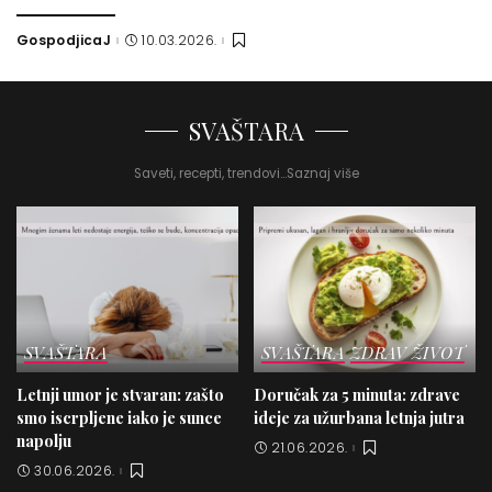
GospodjicaJ
10.03.2026.
SVAŠTARA
Saveti, recepti, trendovi...Saznaj više
SVAŠTARA
SVAŠTARA
ZDRAV ŽIVOT
Letnji umor je stvaran: zašto
Doručak za 5 minuta: zdrave
smo iscrpljene iako je sunce
ideje za užurbana letnja jutra
napolju
21.06.2026.
30.06.2026.