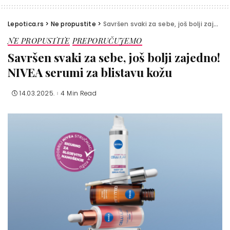
Lepotica.rs
>
Ne propustite
>
Savršen svaki za sebe, još bolji zajedno! NIVEA serumi za blistavu kožu
NE PROPUSTITE
PREPORUČUJEMO
Savršen svaki za sebe, još bolji zajedno!
NIVEA serumi za blistavu kožu
14.03.2025.
4 Min Read