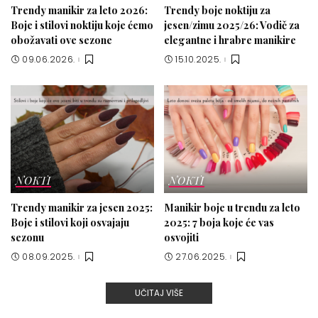
Trendy manikir za leto 2026:
Trendy boje noktiju za
Boje i stilovi noktiju koje ćemo
jesen/zimu 2025/26: Vodič za
obožavati ove sezone
elegantne i hrabre manikire
09.06.2026.
15.10.2025.
NOKTI
NOKTI
Trendy manikir za jesen 2025:
Manikir boje u trendu za leto
Boje i stilovi koji osvajaju
2025: 7 boja koje će vas
sezonu
osvojiti
08.09.2025.
27.06.2025.
UČITAJ VIŠE