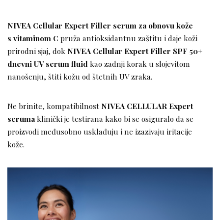
NIVEA Cellular Expert Filler serum
za obnovu kože
s vitaminom C
pruža antioksidantnu zaštitu i daje koži
prirodni sjaj, dok
NIVEA Cellular Expert Filler SPF 50+
dnevni UV serum fluid
kao zadnji korak u slojevitom
nanošenju, štiti kožu od štetnih UV zraka.
Ne brinite, kompatibilnost
NIVEA CELLULAR Expert
seruma
klinički je testirana kako bi se osiguralo da se
proizvodi međusobno usklađuju i ne izazivaju iritacije
kože.