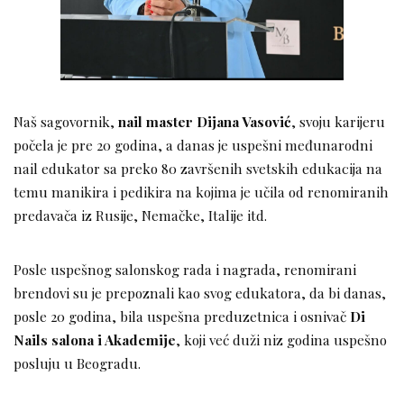
Naš sagovornik,
nail master Dijana Vasović
, svoju karijeru
počela je pre 20 godina, a danas je uspešni međunarodni
nail edukator sa preko 80 završenih svetskih edukacija na
temu manikira i pedikira na kojima je učila od renomiranih
predavača iz Rusije, Nemačke, Italije itd.
Posle uspešnog salonskog rada i nagrada, renomirani
brendovi su je prepoznali kao svog edukatora, da bi danas,
posle 20 godina, bila uspešna preduzetnica i osnivač
Di
Nails salona i Akademije
, koji već duži niz godina uspešno
posluju u Beogradu.