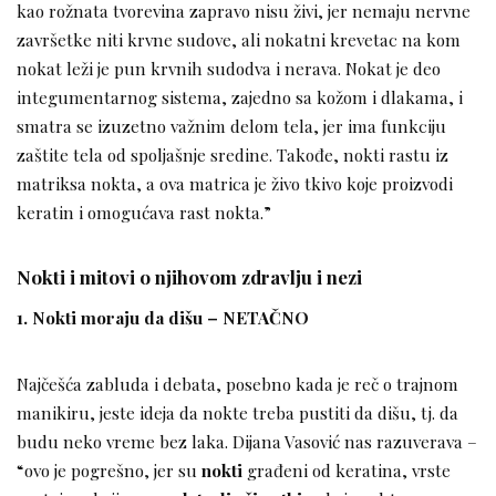
kao rožnata tvorevina zapravo nisu živi, jer nemaju nervne
završetke niti krvne sudove, ali nokatni krevetac na kom
nokat leži je pun krvnih sudodva i nerava. Nokat je deo
integumentarnog sistema, zajedno sa kožom i dlakama, i
smatra se izuzetno važnim delom tela, jer ima funkciju
zaštite tela od spoljašnje sredine. Takođe, nokti rastu iz
matriksa nokta, a ova matrica je živo tkivo koje proizvodi
keratin i omogućava rast nokta.”
Nokti i mitovi o njihovom zdravlju i nezi
1. Nokti moraju da dišu – NETAČNO
Najčešća zabluda i debata, posebno kada je reč o trajnom
manikiru, jeste ideja da nokte treba pustiti da dišu, tj. da
budu neko vreme bez laka. Dijana Vasović nas razuverava –
“ovo je pogrešno, jer su
nokti
građeni od keratina, vrste