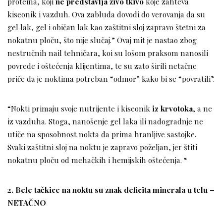
proteina, koji
ne predstavlja živo tkivo
koje zahteva
kiseonik i vazduh. Ova zabluda dovodi do verovanja da su
gel lak, gel i običan lak kao zaštitni sloj zapravo štetni za
nokatnu ploču, što nije slučaj.” Ovaj mit je nastao zbog
nestručnih nail tehničara, koi su lošom praksom nanosili
povrede i oštećenja klijentima, te su zato širili netačne
priče da je noktima potreban “odmor” kako bi se “povratili”.
“Nokti primaju svoje nutrijente i kiseonik
iz krvotoka
, a ne
iz vazduha. Stoga, nanošenje gel laka ili nadogradnje ne
utiče na sposobnost nokta da prima hranljive sastojke.
Svaki zaštitni sloj na noktu je zapravo poželjan, jer štiti
nokatnu ploču od mehačkih i hemijskih oštećenja. “
2. Bele tačkice na noktu su znak deficita minerala u telu –
NETAČNO