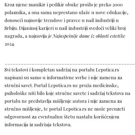
Kroz njene manikir i pedikir obuke prošlo je preko 2000
polaznika, a ona sama neprestano ulaže u nove edukacije,
donoseći najnovije trendove i pravce u nail industriji u
Srbiju. Dijaninoj karijeri u nail industriji svedoči veliki broj
nagrada, a najnovija
je Najuspešnije dame iz oblasti estetike
2024.
________________________________________________
Svi tekstovi i kompletan sadržaj na portalu Lepotica.rs
napisani su samo u informativne svrhe i nije zamena za
stručni savet. Portal Lepotica.rs ne pruža medicinske,
psihološke niti bilo koje stručne savete i sadržaj tekstova na
portalu ne predstavlja mišljenje autora i nije zamena za
stručno mišljenje, te portal Lepotica.rs ne može preuzeti
odgovornost za eventualnu štetu nastalu korišćenjem
informacija iz sadržaja tekstova.