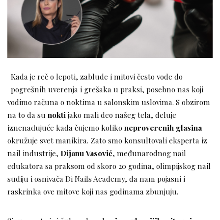
Kada je reč o lepoti, zablude i mitovi često vode do
pogrešnih uverenja i grešaka u praksi, posebno nas koji
vodimo računa o noktima u salonskim uslovima. S obzirom
na to da su
nokti
jako mali deo našeg tela, deluje
iznenađujuće kada čujemo koliko
neproverenih glasina
okružuje svet manikira. Zato smo konsultovali eksperta iz
nail industrije,
Dijanu Vasović
, međunarodnog nail
edukatora sa praksom od skoro 20 godina, olimpijskog nail
sudiju i osnivača Di Nails Academy, da nam pojasni i
raskrinka ove mitove koji nas godinama zbunjuju.