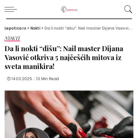
Lepotica.rs
>
Nokti
>
Da li nokti “dišu”: Nail master Dijana Vasović otkriva 5 najčešćih mitova iz sveta manikira!
NOKTI
Da li nokti “dišu”: Nail master Dijana
Vasović otkriva 5 najčešćih mitova iz
sveta manikira!
14.03.2025.
10 Min Read