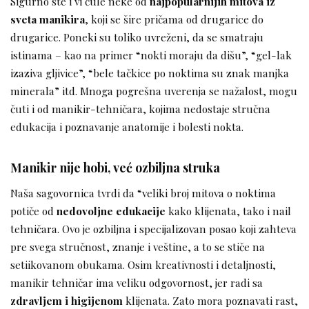
Sigurno ste i vi čule neke od
najpopularnijih mitova iz
sveta manikira
, koji se šire pričama od drugarice do
drugarice. Poneki su toliko uvreženi, da se smatraju
istinama – kao na primer “nokti moraju da dišu”, “gel-lak
izaziva gljivice”, “bele tačkice po noktima su znak manjka
minerala” itd. Mnoga pogrešna uverenja se nažalost, mogu
čuti i od manikir-tehničara, kojima nedostaje stručna
edukacija i poznavanje anatomije i bolesti nokta.
Manikir nije hobi, već ozbiljna struka
Naša sagovornica tvrdi da “veliki broj mitova o noktima
potiče od
nedovoljne edukacije
kako klijenata, tako i nail
tehničara. Ovo je ozbiljna i specijalizovan posao koji zahteva
pre svega stručnost, znanje i veštine, a to se stiče na
setiikovanom obukama. Osim kreativnosti i detaljnosti,
manikir tehničar ima veliku odgovornost, jer radi sa
zdravljem i higijenom
klijenata. Zato mora poznavati rast,