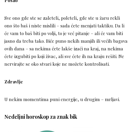
Posao
Sve ono gde ste se zaleteli, poleteli, gde ste u žaru rekli
ono što baš i niste mislili – sada ćete menjati taktiku. Da li
će vam to baš biti po volji, to je već pitanje – ali će vam biti
jasno da treba tako. Biće puno nekih manjih ili većih bagova
ovih dana – sa nekima ćete lakše izaći na kraj, na nekima
ćete izgubiti po koji živac, ali sve ćete ih na kraju rešiti. Ne
nervirajte se oko stvari koje ne možete kontrolisati.
Zdravlje
U nekim momentima puni energije, u drugim – mrljavi.
Nedeljni horoskop za znak bik