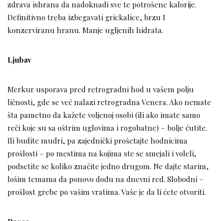
zdrava ishrana da nadoknadi sve te potrošene kalorije.
Definitivno treba izbegavati grickalice, brzu I
konzerviranu hranu. Manje ugljenih hidrata.
Ljubav
Merkur usporava pred retrogradni hod u vašem polju
ličnosti, gde se već nalazi retrogradna Venera. Ako nemate
šta pametno da kažete voljenoj osobi (ili ako imate samo
reči koje su sa oštrim uglovima i rogobatne) – bolje ćutite.
Ili budite mudri, pa zajednički prošetajte hodnicima
prošlosti – po mestima na kojima ste se smejali i voleli,
podsetite se koliko značite jedno drugom. Ne dajte starim,
lošim temama da ponovo dođu na dnevni red. Slobodni –
prošlost grebe po vašim vratima. Vaše je da li ćete otvoriti.