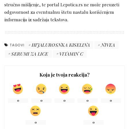
stručno mišljenje, te portal Lepotica.rs ne može preuzeti
odgovornost za eventualnu štetu nastalu korišćenjem
informacija iz sadržaja tekstova.
HIJALUROSNKA KISELINA
NIVEA
TAGOVI
SERUMI ZA LICE
VITAMIN C
Koja je tvoja reakcija?
0
0
0
0
0
0
0