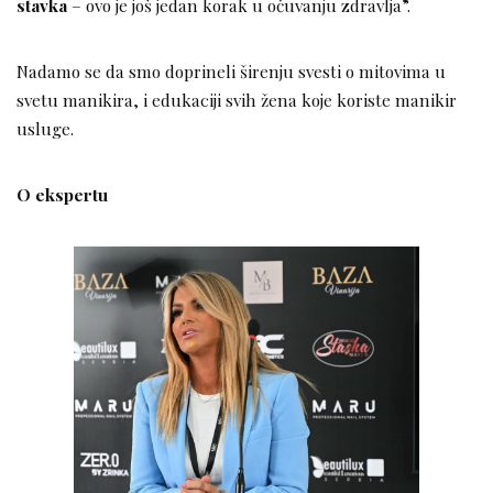
stavka
– ovo je još jedan korak u očuvanju zdravlja”.
Nadamo se da smo doprineli širenju svesti o mitovima u
svetu manikira, i edukaciji svih žena koje koriste manikir
usluge.
O ekspertu