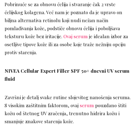
Pobrinuće se za obnovu ćelija i stvaranje čak 2 vrste
ćelijskog kolagena. Već nam je poznato da je upravo on
biljna alternativa retinolu koji nudi nežan način
pomlađivanja kože, podstiče obnovu ćelija i poboljšava
teksturu kože bez iritacije.
Ovaj serum
je idealan izbor za
osetljive tipove kože ili za osobe koje traže nežniju opciju
protiv starenja.
NIVEA Cellular Expert Filler SPF 50+ dnevni UV serum
fluid
Završni je detalj svake rutine slojevitog nanošenja seruma.
S visokim zaštitnim faktorom, ovaj
serum
pouzdano štiti
kožu od štetnog UV zračenja, trenutno hidrira kožu i
smanjuje znakove starenja kože.