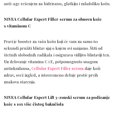
anti-age rešenjem za hidriranu, glatkiju i mladoliku kožu.
NIVEA Cellular Expert Filler serum za obnovu kože
s vitaminom C
Pravi je booster za vašu kožu koji će vam za samo 60
sekundi pružiti blistav sjaj o kojem svi sanjamo. Štiti od
štetnih slobodnih radikala i osigurava vidljivo blistaviji ten.
Uz delovanje vitamina C i E, potpomognuto snagom
antioksidansa,
Cellular Expert Filler serum
daje koži
zdrav, svež izgled, a istovremeno deluje protiv prvih
znakova starenja.
NIVEA Cellular Expert Lift 3-zonski serum za podizanje
kože s 10x više čistog bakučiola