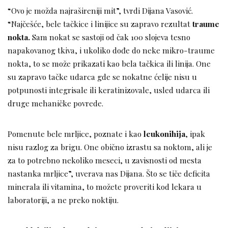
“Ovo je možda najrašireniji mit”, tvrdi Dijana Vasović.
“Najčešće, bele tačkice i linijice su zapravo rezultat
traume
nokta.
Sam nokat se sastoji od čak 100 slojeva tesno
napakovanog tkiva, i ukoliko dođe do neke mikro-traume
nokta, to se može prikazati kao bela tačkica ili linija. One
su zapravo tačke udarca gde se nokatne ćelije nisu u
potpunosti integrisale ili keratinizovale, usled udarca ili
druge mehaničke povrede.
Pomenute bele mrljice, poznate i kao
leukonihija
, ipak
nisu razlog za brigu. One obično izrastu sa noktom, ali je
za to potrebno nekoliko meseci, u zavisnosti od mesta
nastanka mrljice”, uverava nas Dijana. Što se tiče deficita
minerala ili vitamina, to možete proveriti kod lekara u
laboratoriji, a ne preko noktiju.