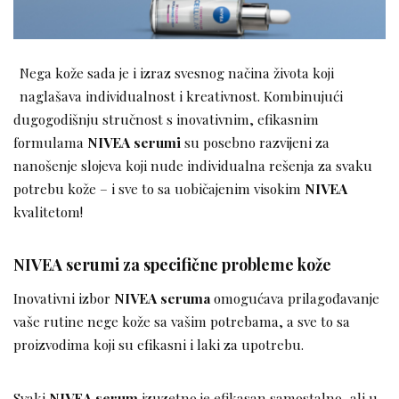
Nega kože sada je i izraz svesnog načina života koji
naglašava individualnost i kreativnost. Kombinujući
dugogodišnju stručnost s inovativnim, efikasnim
formulama
NIVEA serumi
su posebno razvijeni za
nanošenje slojeva koji nude individualna rešenja za svaku
potrebu kože – i sve to sa uobičajenim visokim
NIVEA
kvalitetom!
NIVEA serumi za specifične probleme kože
Inovativni izbor
NIVEA seruma
omogućava prilagođavanje
vaše rutine nege kože sa vašim potrebama, a sve to sa
proizvodima koji su efikasni i laki za upotrebu.
Svaki
NIVEA serum
izuzetno je efikasan samostalno, ali u