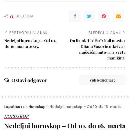
0
DELJENJA
PRETHODNI ČLANAK
SLEDEĆI ČLANAK
Nedeljni horoskop – Od 10.
Da li nokti “dišu”: Nail master
do 16. marta 2025.
Dijana Vasović otkriva 5
najčešćih mitova iz sveta
manikira!
Ostavi odgovor
Vidi komentare
Lepotica.rs
>
Horoskop
>
Nedeljni horoskop – Od 10. do 16. marta 2025.
HOROSKOP
Nedeljni horoskop – Od 10. do 16. marta