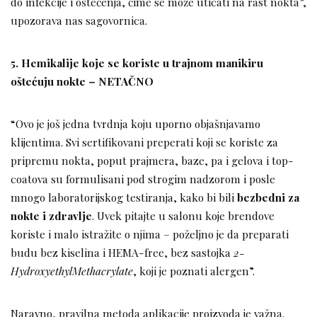
do infekcije i oštećenja, čime se može uticati na rast nokta”,
upozorava nas sagovornica.
5. Hemikalije koje se koriste u trajnom manikiru
oštećuju nokte – NETAČNO
“Ovo je još jedna tvrdnja koju uporno objašnjavamo
klijentima. Svi sertifikovani preperati koji se koriste za
pripremu nokta, poput prajmera, baze, pa i gelova i top-
coatova su formulisani pod strogim nadzorom i posle
mnogo laboratorijskog testiranja, kako bi bili
bezbedni za
nokte i zdravlje
. Uvek pitajte u salonu koje brendove
koriste i malo istražite o njima – poželjno je da preparati
budu bez kiselina i HEMA-free, bez sastojka
2-
HydroxyethylMethacrylate
, koji je poznati alergen”.
Naravno, pravilna metoda aplikacije proizvoda je važna.