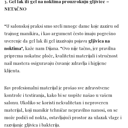
3. Gel lak ili gel na noktima prouzrokuju gljivice –
NETAČNO
“U salonskoj praksi smo sreli mnoge dame koje zaziru od
trajnog manikira, i kao argument često imaju pogrešno
uverenje da gel lak ili gel izazivaju pojavu
gljivica na
noktima
“, kaže nam Dijana. “Ovo nije tačno, jer pravilna
priprema nokatne ploče, kvalitetni materijali i stručnost
nail mastera osiguravaju čuvanje zdravlja i higijene
klijenta.
Sav profesionalni materijal je prošao sve zdravstvene
kontrole i testiranja, kako bi se uopšte našao u vašem
salonu. Ukoliko se koristi nekvalitetan i neproveren
materijal, koji manikir tehničar nepravilno nanosi, on se
može podići od nokta, ostavljajući prostor za ulazak vlage i
razvijanje gljivica i bakterija.