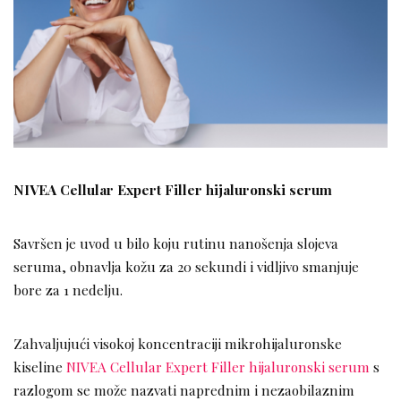
NIVEA Cellular Expert Filler hijaluronski serum
Savršen je uvod u bilo koju rutinu nanošenja slojeva
seruma, obnavlja kožu za 20 sekundi i vidljivo smanjuje
bore za 1 nedelju.
Zahvaljujući visokoj koncentraciji mikrohijaluronske
kiseline
NIVEA Cellular Expert Filler hijaluronski serum
s
razlogom se može nazvati naprednim i nezaobilaznim