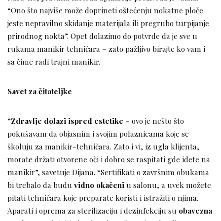
“Ono što najviše može doprineti oštećenju nokatne ploče
jeste nepravilno skidanje materijala ili pregrubo turpijanje
prirodnog nokta”. Opet dolazimo do potvrde da je sve u
rukama manikir tehničara – zato pažljivo birajte ko vam i
sa čime radi trajni manikir.
Savet za čitateljke
“Zdravlje dolazi ispred estetike
– ovo je nešto što
pokušavam da objasnim i svojim polaznicama koje se
školuju za manikir-tehničara. Zato i vi, iz ugla klijenta,
morate držati otvorene oči i dobro se raspitati gde idete na
manikir”, savetuje Dijana. “Sertifikati o završnim obukama
bi trebalo da budu
vidno okačeni
u salonu, a uvek možete
pitati tehničara koje preparate koristi i istražiti o njima.
Aparati i oprema za sterilizaciju i dezinfekciju su
obavezna