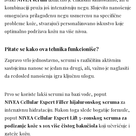
kombinaciji pruža još intenzivniju negu. Slojevito nanošenje
omogućava prilagođenu negu usmerenu na specifične
probleme kože, stvarajući personalizovano iskustvo koje
optimalno podržava kožu na više nivoa.
Pitate se kako ova tehnika funkcioniše?
Zapravo vrlo jednostavno, serumi s različitim aktivnim
sastojcima nanose se jedan na drugi, ali, važno je naglasiti
da redosled nanošenja igra ključnu ulogu.
Prvo se koriste lakši serumi na bazi vode, poput
NIVEA Cellular Expert Filler hijaluronskog seruma
za
intenzivnu hidrataciju. Nakon toga slede bogatije formule,
poput
NIVEA Cellular Expert Lift 3-zonskog seruma za
podizanje kože s 10x više čistog bakučiola
koji učvršćuje i
zateže kožu.