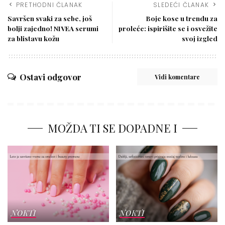
PRETHODNI ČLANAK
SLEDEĆI ČLANAK
Savršen svaki za sebe, još
Boje kose u trendu za
bolji zajedno! NIVEA serumi
proleće: ispirišite se i osvežite
za blistavu kožu
svoj izgled
Ostavi odgovor
Vidi komentare
MOŽDA TI SE DOPADNE I
NOKTI
NOKTI