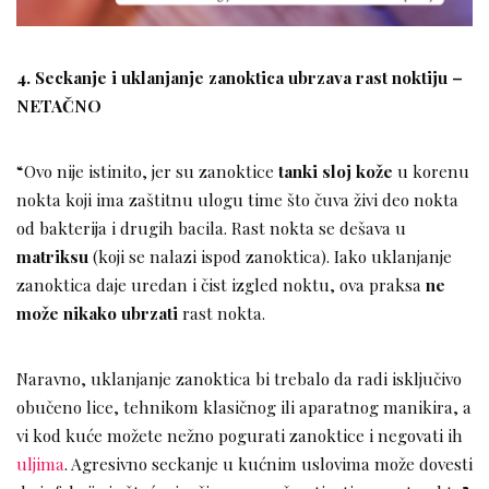
4. Seckanje i uklanjanje zanoktica ubrzava rast noktiju –
NETAČNO
“Ovo nije istinito, jer su zanoktice
tanki sloj kože
u korenu
nokta koji ima zaštitnu ulogu time što čuva živi deo nokta
od bakterija i drugih bacila. Rast nokta se dešava u
matriksu
(koji se nalazi ispod zanoktica). Iako uklanjanje
zanoktica daje uredan i čist izgled noktu, ova praksa
ne
može nikako ubrzati
rast nokta.
Naravno, uklanjanje zanoktica bi trebalo da radi isključivo
obučeno lice, tehnikom klasičnog ili aparatnog manikira, a
vi kod kuće možete nežno pogurati zanoktice i negovati ih
uljima
. Agresivno seckanje u kućnim uslovima može dovesti