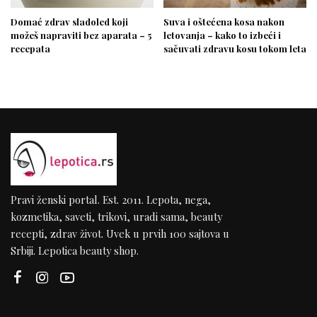
Domać zdrav sladoled koji
Suva i oštećena kosa nakon
možeš napraviti bez aparata – 5
letovanja – kako to izbeći i
recepata
sačuvati zdravu kosu tokom leta
Pravi ženski portal. Est. 2011. Lepota, nega,
kozmetika, saveti, trikovi, uradi sama, beauty
recepti, zdrav život. Uvek u prvih 100 sajtova u
Srbiji. Lepotica beauty shop.