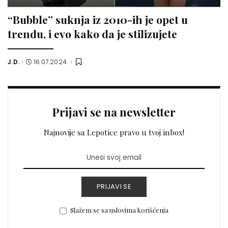
“Bubble” suknja iz 2010-ih je opet u
trendu, i evo kako da je stilizujete
J.D.
16.07.2024.
Posted
by
Prijavi se na newsletter
Najnovije sa Lepotice pravo u tvoj inbox!
PRIJAVI SE
Slažem se sa uslovima korišćenja