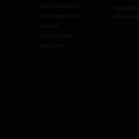
USLOVI KORIŠĆENJA
Kontaktira
office@lep
POLITIKA PRIVATNOSTI
SVAŠTARA
PREPORUČUJEMO
ZDRAV ŽIVOT