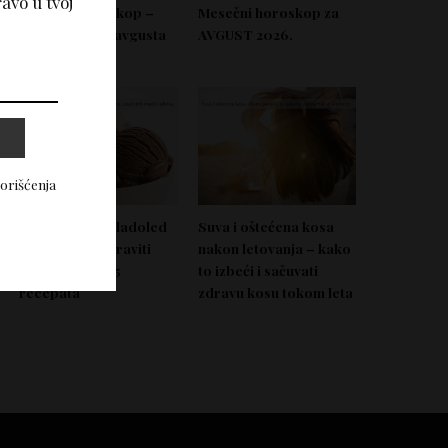
avo u tvoj
Nedeljni horoskop –
Mesečni horoskop za
Od 03. do 09. avgusta
AVGUST 2026.
2026.
korišćenja
Domać zdrav sladoled
Suva i oštećena kosa
koji možeš napraviti
nakon letovanja – kako
bez aparata – 5
to izbeći i sačuvati
recepata
zdravu kosu tokom leta