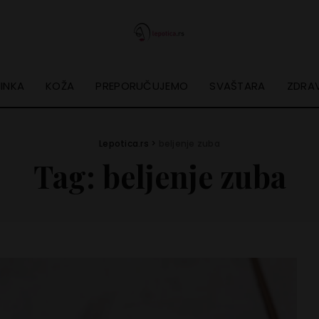
INKA
KOŽA
PREPORUČUJEMO
SVAŠTARA
ZDRAV
Lepotica.rs
>
beljenje zuba
Tag:
beljenje zuba