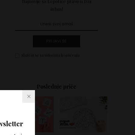
Najnovije sa Lepotice pravo u tvoj
inbox!
PRIJAVI SE
Slažem se sa uslovima korišćenja
Poslednje priče
wsletter