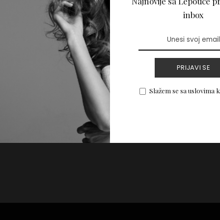
Najnovije sa Lepotice pr
kose uz pomoć sode
inbox
PRIJAVI SE
PROČITAJ VIŠE
Slažem se sa uslovima 