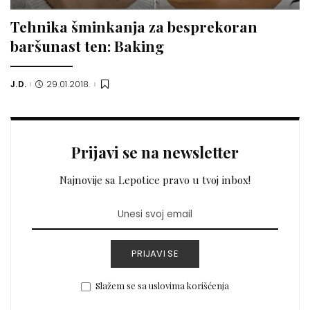
Tehnika šminkanja za besprekoran
baršunast ten: Baking
J.D.
29.01.2018.
Posted
by
Prijavi se na newsletter
Najnovije sa Lepotice pravo u tvoj inbox!
PRIJAVI SE
Slažem se sa uslovima korišćenja