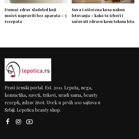
Domać zdrav sladoled koji
Suva i oštećena kosa nakon
možeš napraviti bez aparata – 5
letovanja – kako to izbeći i
recepata
sačuvati zdravu kosu tokom leta
Pravi ženski portal. Est. 2011. Lepota, nega,
kozmetika, saveti, trikovi, uradi sama, beauty
recepti, zdrav život. Uvek u prvih 100 sajtova u
Srbiji. Lepotica beauty shop.