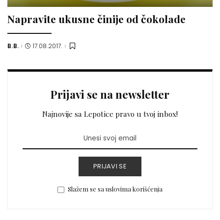
Napravite ukusne činije od čokolade
B.B.
17.08.2017.
Posted
by
Prijavi se na newsletter
Najnovije sa Lepotice pravo u tvoj inbox!
PRIJAVI SE
Slažem se sa uslovima korišćenja