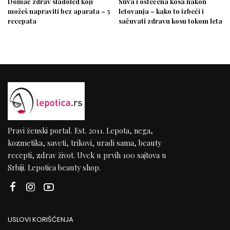
Domać zdrav sladoled koji
Suva i oštećena kosa nakon
možeš napraviti bez aparata – 5
letovanja – kako to izbeći i
recepata
sačuvati zdravu kosu tokom leta
Pravi ženski portal. Est. 2011. Lepota, nega,
kozmetika, saveti, trikovi, uradi sama, beauty
recepti, zdrav život. Uvek u prvih 100 sajtova u
Srbiji. Lepotica beauty shop.
USLOVI KORIŠĆENJA