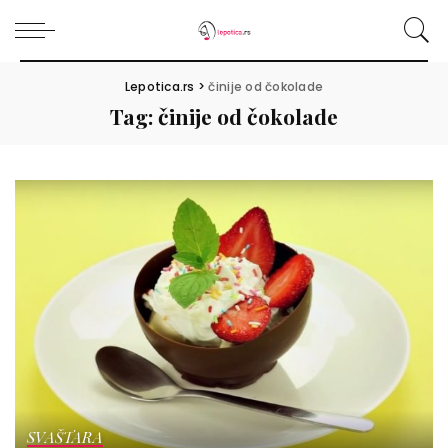
Lepotica.rs
>
činije od čokolade
Tag:
činije od čokolade
SVAŠTARA