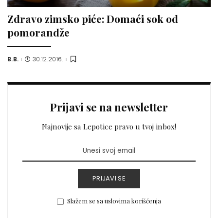
Zdravo zimsko piće: Domaći sok od
pomorandže
B.B.
30.12.2016.
Posted
by
Prijavi se na newsletter
Najnovije sa Lepotice pravo u tvoj inbox!
PRIJAVI SE
Slažem se sa uslovima korišćenja