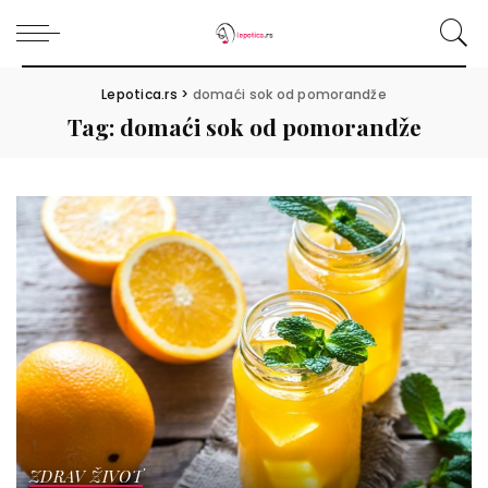
Lepotica.rs
>
domaći sok od pomorandže
Tag:
domaći sok od pomorandže
ZDRAV ŽIVOT