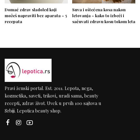
Domać zdrav sladoled koji
Suva i oštećena kosa nakon
možeš napraviti bez aparata – 5
letovanja – kako to izbeći i
recepata
sačuvati zdravu kosu tokom leta
Pravi ženski portal. Est. 2011. Lepota, nega,
kozmetika, saveti, trikovi, uradi sama, beauty
recepti, zdrav život. Uvek u prvih 100 sajtova u
Srbiji. Lepotica beauty shop.