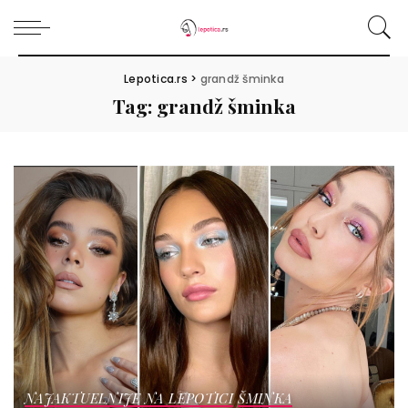
Lepotica.rs
>
grandž šminka
Tag:
grandž šminka
NAJAKTUELNIJE NA LEPOTICI
ŠMINKA