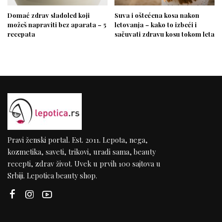
Domać zdrav sladoled koji
Suva i oštećena kosa nakon
možeš napraviti bez aparata – 5
letovanja – kako to izbeći i
recepata
sačuvati zdravu kosu tokom leta
Pravi ženski portal. Est. 2011. Lepota, nega,
kozmetika, saveti, trikovi, uradi sama, beauty
recepti, zdrav život. Uvek u prvih 100 sajtova u
Srbiji. Lepotica beauty shop.