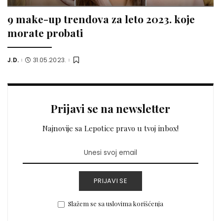
9 make-up trendova za leto 2023. koje
morate probati
J.D.
31.05.2023.
Posted
by
Prijavi se na newsletter
Najnovije sa Lepotice pravo u tvoj inbox!
PRIJAVI SE
Slažem se sa uslovima korišćenja