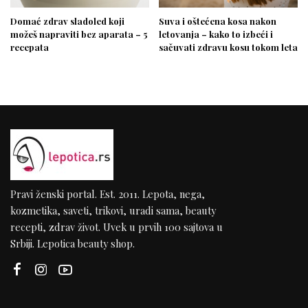
Domać zdrav sladoled koji
Suva i oštećena kosa nakon
možeš napraviti bez aparata – 5
letovanja – kako to izbeći i
recepata
sačuvati zdravu kosu tokom leta
Pravi ženski portal. Est. 2011. Lepota, nega,
kozmetika, saveti, trikovi, uradi sama, beauty
recepti, zdrav život. Uvek u prvih 100 sajtova u
Srbiji. Lepotica beauty shop.