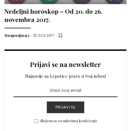
Nedeljni horoskop – Od 20. do 26.
novembra 2017.
GospodjicaJ
20.11.2017.
Posted
by
Prijavi se na newsletter
Najnovije sa Lepotice pravo u tvoj inbox!
PRIJAVI SE
Slažem se sa uslovima korišćenja