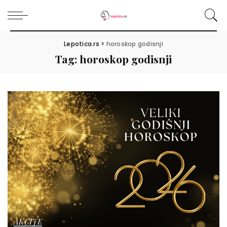
Lepotica.rs
>
horoskop godisnji
Tag:
horoskop godisnji
AKCIJE