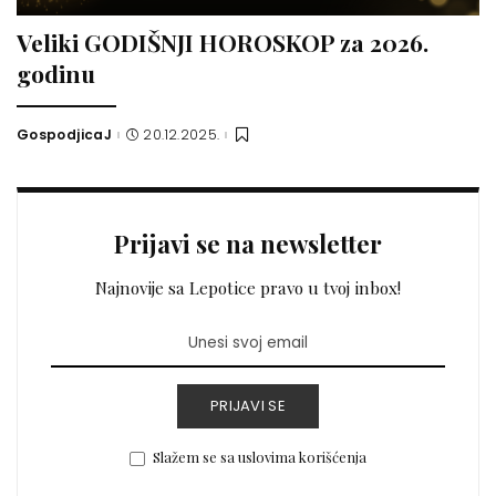
Veliki GODIŠNJI HOROSKOP za 2026.
godinu
GospodjicaJ
20.12.2025.
Posted
by
Prijavi se na newsletter
Najnovije sa Lepotice pravo u tvoj inbox!
PRIJAVI SE
Slažem se sa uslovima korišćenja