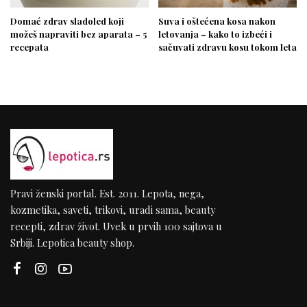
Domać zdrav sladoled koji
Suva i oštećena kosa nakon
možeš napraviti bez aparata – 5
letovanja – kako to izbeći i
recepata
sačuvati zdravu kosu tokom leta
Pravi ženski portal. Est. 2011. Lepota, nega,
kozmetika, saveti, trikovi, uradi sama, beauty
recepti, zdrav život. Uvek u prvih 100 sajtova u
Srbiji. Lepotica beauty shop.