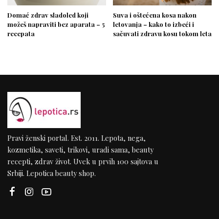
Domać zdrav sladoled koji
Suva i oštećena kosa nakon
možeš napraviti bez aparata – 5
letovanja – kako to izbeći i
recepata
sačuvati zdravu kosu tokom leta
Pravi ženski portal. Est. 2011. Lepota, nega,
kozmetika, saveti, trikovi, uradi sama, beauty
recepti, zdrav život. Uvek u prvih 100 sajtova u
Srbiji. Lepotica beauty shop.