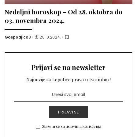
Nedeljni horoskop – Od 28. oktobra do
03. novembra 2024.
GospodjicaJ
28.10.2024.
Posted
by
Prijavi se na newsletter
Najnovije sa Lepotice pravo u tvoj inbox!
PRIJAVI SE
Slažem se sa uslovima korišćenja