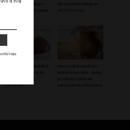
avo u tvoj
Nedeljni horoskop –
Mesečni horoskop za
Od 03. do 09. avgusta
AVGUST 2026.
2026.
korišćenja
Domać zdrav sladoled
Suva i oštećena kosa
koji možeš napraviti
nakon letovanja – kako
bez aparata – 5
to izbeći i sačuvati
recepata
zdravu kosu tokom leta