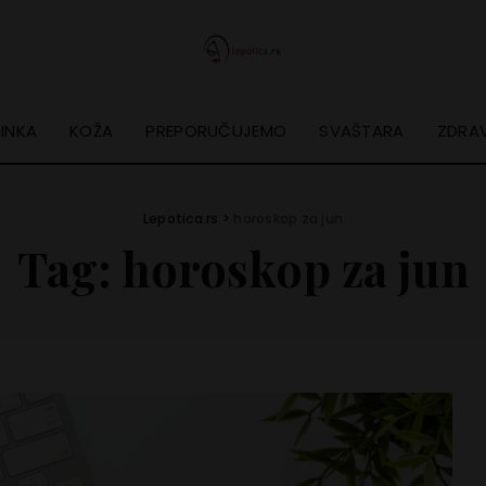
INKA
KOŽA
PREPORUČUJEMO
SVAŠTARA
ZDRAV
Lepotica.rs
>
horoskop za jun
Tag:
horoskop za jun