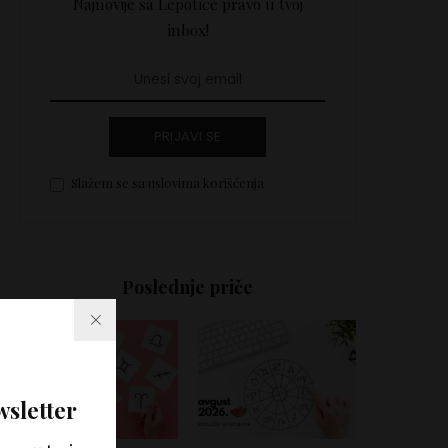
Najnovije sa Lepotice pravo u tvoj
inbox!
PRIJAVI SE
Slažem se sa uslovima korišćenja
Poslednje priče
wsletter