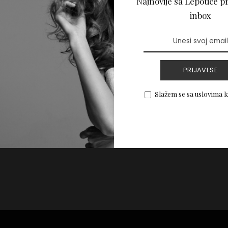
Najnovije sa Lepotice pr
 za JUN 2025.
inbox
PROČITAJ VIŠE
PRIJAVI SE
Slažem se sa uslovima 