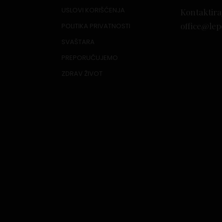
USLOVI KORIŠĆENJA
Kontaktira
office@lep
POLITIKA PRIVATNOSTI
SVAŠTARA
PREPORUČUJEMO
ZDRAV ŽIVOT