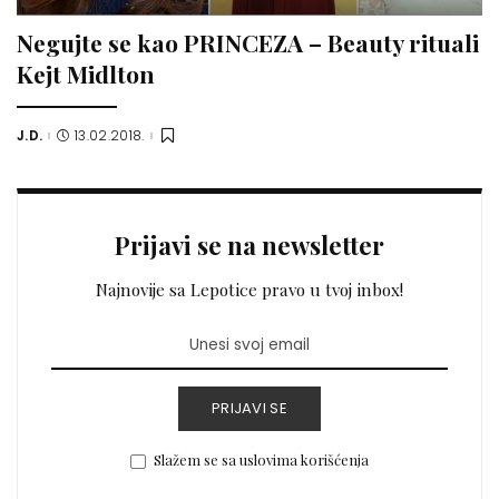
Negujte se kao PRINCEZA – Beauty rituali
Kejt Midlton
J.D.
13.02.2018.
Posted
by
Prijavi se na newsletter
Najnovije sa Lepotice pravo u tvoj inbox!
PRIJAVI SE
Slažem se sa uslovima korišćenja