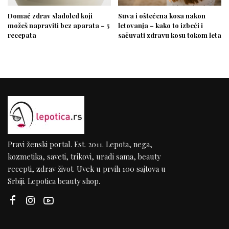
Domać zdrav sladoled koji
Suva i oštećena kosa nakon
možeš napraviti bez aparata – 5
letovanja – kako to izbeći i
recepata
sačuvati zdravu kosu tokom leta
Pravi ženski portal. Est. 2011. Lepota, nega,
kozmetika, saveti, trikovi, uradi sama, beauty
recepti, zdrav život. Uvek u prvih 100 sajtova u
Srbiji. Lepotica beauty shop.