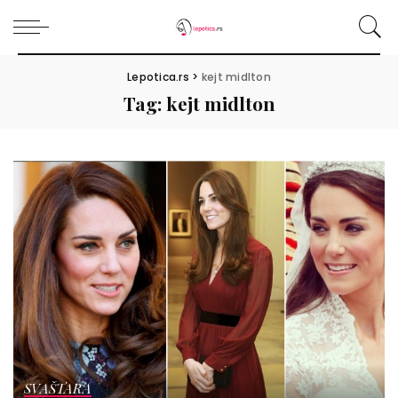
Lepotica.rs
>
kejt midlton
Tag:
kejt midlton
SVAŠTARA