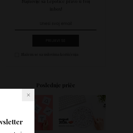
Najnovije sa Lepotice pravo u tvoj
inbox!
PRIJAVI SE
Slažem se sa uslovima korišćenja
Poslednje priče
wsletter