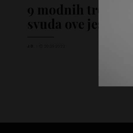
9 modnih trendova
svuda ove jeseni
J.D.
20.09.2022.
Posted
by