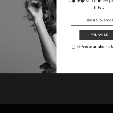
Najnovije sa Lepotice pr
 koje ćemo viđati
inbox
PRIJAVI SE
PROČITAJ VIŠE
Slažem se sa uslovima 