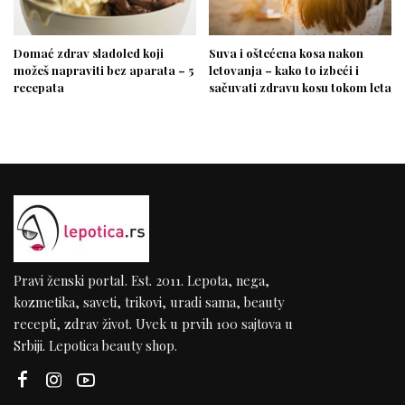
Domać zdrav sladoled koji
Suva i oštećena kosa nakon
možeš napraviti bez aparata – 5
letovanja – kako to izbeći i
recepata
sačuvati zdravu kosu tokom leta
Pravi ženski portal. Est. 2011. Lepota, nega,
kozmetika, saveti, trikovi, uradi sama, beauty
recepti, zdrav život. Uvek u prvih 100 sajtova u
Srbiji. Lepotica beauty shop.