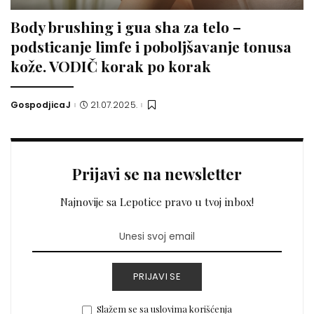
Body brushing i gua sha za telo –
podsticanje limfe i poboljšavanje tonusa
kože. VODIČ korak po korak
GospodjicaJ
21.07.2025.
Posted
by
Prijavi se na newsletter
Najnovije sa Lepotice pravo u tvoj inbox!
PRIJAVI SE
Slažem se sa uslovima korišćenja