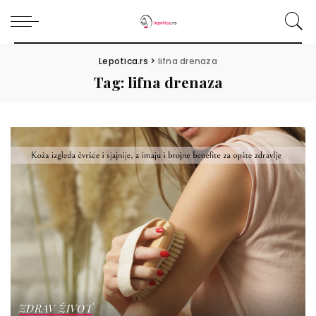
Lepotica.rs
>
lifna drenaza
Tag:
lifna drenaza
ZDRAV ŽIVOT