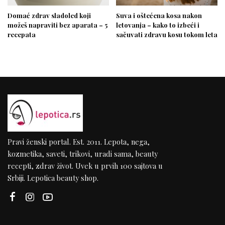
Domać zdrav sladoled koji
Suva i oštećena kosa nakon
možeš napraviti bez aparata – 5
letovanja – kako to izbeći i
recepata
sačuvati zdravu kosu tokom leta
Pravi ženski portal. Est. 2011. Lepota, nega,
kozmetika, saveti, trikovi, uradi sama, beauty
recepti, zdrav život. Uvek u prvih 100 sajtova u
Srbiji. Lepotica beauty shop.