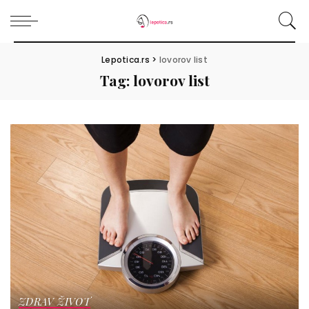
Lepotica.rs
>
lovorov list
Tag:
lovorov list
ZDRAV ŽIVOT