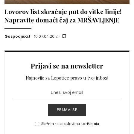
Lovorov list skraćuje put do vitke linije!
Napravite domaći čaj za MRŠAVLJENJE
GospodjicaJ
07.04.2017.
Posted
by
Prijavi se na newsletter
Najnovije sa Lepotice pravo u tvoj inbox!
PRIJAVI SE
Slažem se sa uslovima korišćenja