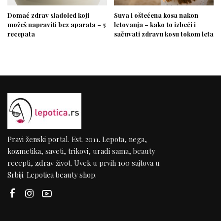
Domać zdrav sladoled koji
Suva i oštećena kosa nakon
možeš napraviti bez aparata – 5
letovanja – kako to izbeći i
recepata
sačuvati zdravu kosu tokom leta
Pravi ženski portal. Est. 2011. Lepota, nega,
kozmetika, saveti, trikovi, uradi sama, beauty
recepti, zdrav život. Uvek u prvih 100 sajtova u
Srbiji. Lepotica beauty shop.