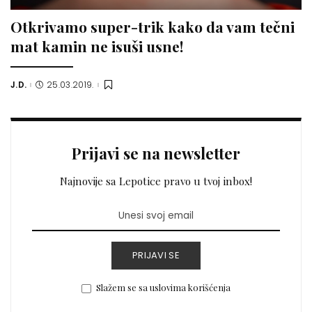
Otkrivamo super-trik kako da vam tečni
mat kamin ne isuši usne!
J.D.
25.03.2019.
Posted
by
Prijavi se na newsletter
Najnovije sa Lepotice pravo u tvoj inbox!
PRIJAVI SE
Slažem se sa uslovima korišćenja