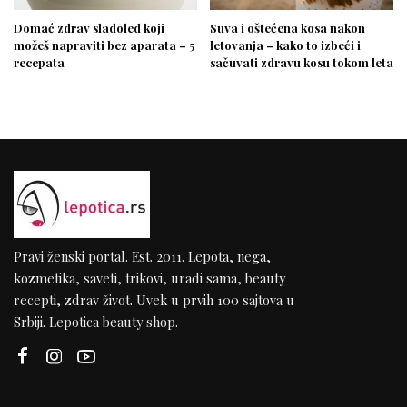
Domać zdrav sladoled koji
Suva i oštećena kosa nakon
možeš napraviti bez aparata – 5
letovanja – kako to izbeći i
recepata
sačuvati zdravu kosu tokom leta
Pravi ženski portal. Est. 2011. Lepota, nega,
kozmetika, saveti, trikovi, uradi sama, beauty
recepti, zdrav život. Uvek u prvih 100 sajtova u
Srbiji. Lepotica beauty shop.