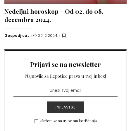
Nedeljni horoskop – Od 02. do 08.
decembra 2024.
GospodjicaJ
02.12.2024.
Posted
by
Prijavi se na newsletter
Najnovije sa Lepotice pravo u tvoj inbox!
PRIJAVI SE
Slažem se sa uslovima korišćenja