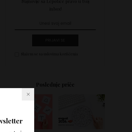
Najnovije sa Lepotice pravo u tvoj
inbox!
PRIJAVI SE
Slažem se sa uslovima korišćenja
Poslednje priče
wsletter