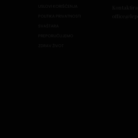
USLOVI KORIŠĆENJA
Kontaktira
office@lep
POLITIKA PRIVATNOSTI
SVAŠTARA
PREPORUČUJEMO
ZDRAV ŽIVOT