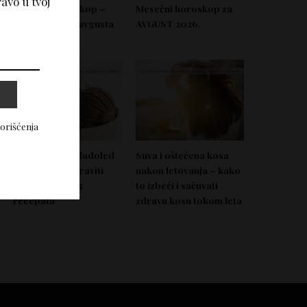
avo u tvoj
Nedeljni horoskop –
Mesečni horoskop za
Od 03. do 09. avgusta
AVGUST 2026.
2026.
korišćenja
Domać zdrav sladoled
Suva i oštećena kosa
koji možeš napraviti
nakon letovanja – kako
bez aparata – 5
to izbeći i sačuvati
recepata
zdravu kosu tokom leta