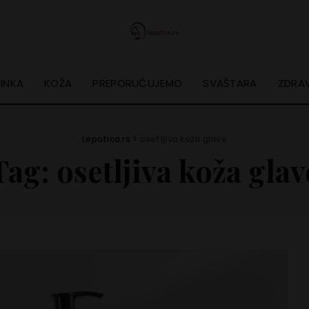
INKA
KOŽA
PREPORUČUJEMO
SVAŠTARA
ZDRAV
Lepotica.rs
>
osetljiva koža glave
Tag:
osetljiva koža glav