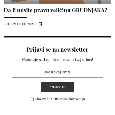
Da li nosite pravu veličinu GRUDNJAKA?
J.D.
06.06.2019.
Posted
by
Prijavi se na newsletter
Najnovije sa Lepotice pravo u tvoj inbox!
PRIJAVI SE
Slažem se sa uslovima korišćenja