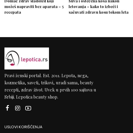
Domać zdrav sladoled koji
Suva i oštećena kosa nakon
možeš napraviti bez aparata – 5
letovanja – kako to izbeći i
recepata
sačuvati zdravu kosu tokom leta
Pravi ženski portal. Est. 2011. Lepota, nega,
kozmetika, saveti, trikovi, uradi sama, beauty
recepti, zdrav život. Uvek u prvih 100 sajtova u
Srbiji. Lepotica beauty shop.
USLOVI KORIŠĆENJA