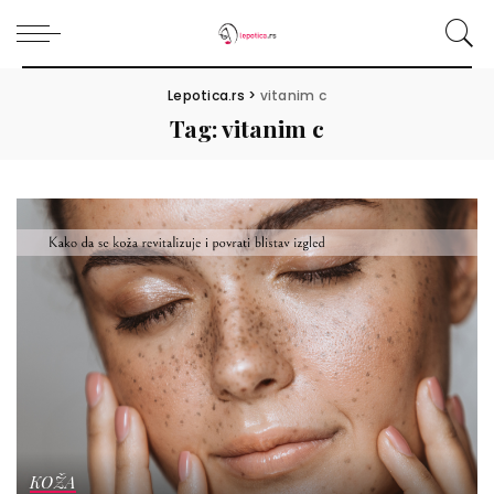
Lepotica.rs
>
vitanim c
Tag:
vitanim c
KOŽA