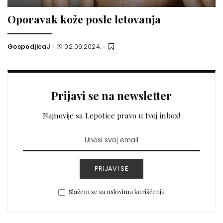
Oporavak kože posle letovanja
GospodjicaJ
02.09.2024.
Posted
by
Prijavi se na newsletter
Najnovije sa Lepotice pravo u tvoj inbox!
PRIJAVI SE
Slažem se sa uslovima korišćenja