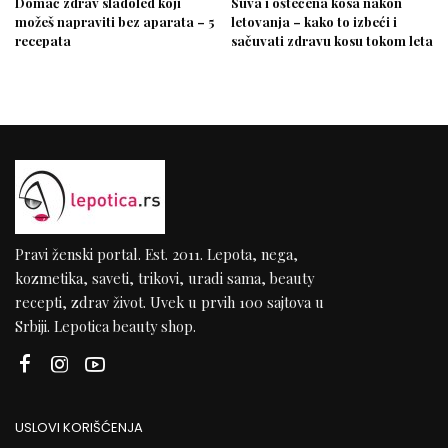
Domać zdrav sladoled koji
Suva i oštećena kosa nakon
možeš napraviti bez aparata – 5
letovanja – kako to izbeći i
recepata
sačuvati zdravu kosu tokom leta
Pravi ženski portal. Est. 2011. Lepota, nega,
kozmetika, saveti, trikovi, uradi sama, beauty
recepti, zdrav život. Uvek u prvih 100 sajtova u
Srbiji. Lepotica beauty shop.
USLOVI KORIŠĆENJA