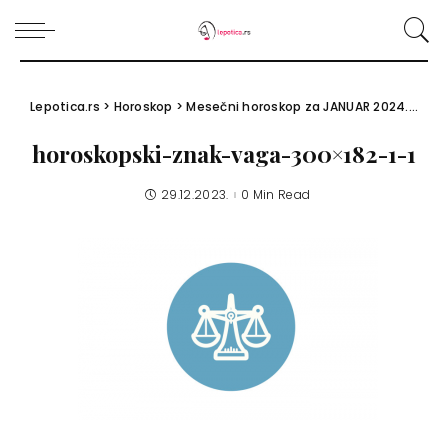
Lepotica.rs
>
Horoskop
>
Mesečni horoskop za JANUAR 2024.
>
hor
horoskopski-znak-vaga-300×182-1-1
29.12.2023.
0 Min Read