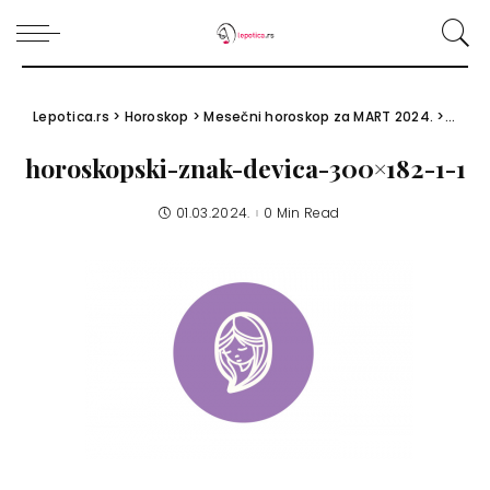
Lepotica.rs
>
Horoskop
>
Mesečni horoskop za MART 2024.
>
horos
horoskopski-znak-devica-300×182-1-1
01.03.2024.
0 Min Read