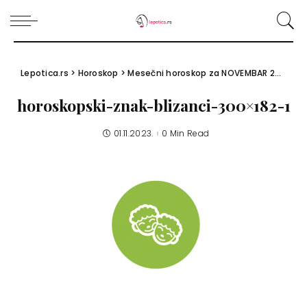
Lepotica.rs
>
Horoskop
>
Mesečni horoskop za NOVEMBAR 2023.
>
h
horoskopski-znak-blizanci-300×182-1
01.11.2023.
0 Min Read