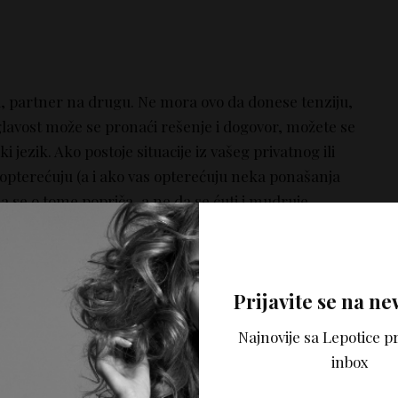
u, partner na drugu. Ne mora ovo da donese tenziju,
glavost može se pronaći rešenje i dogovor, možete se
ki jezik. Ako postoje situacije iz vašeg privatnog ili
 opterećuju (a i ako vas opterećuju neka ponašanja
da se o tome popriča, a ne da se ćuti i mudruje.
 lako zatreskati se na keca, ali baš i ne mora da bude
zauzet.
Prijavite se na ne
Najnovije sa Lepotice pr
potreba da savladavate prepreke ili otežanja sada je
inbox
a je vaše vreme za akciju došlo, ali samo ukoliko ste