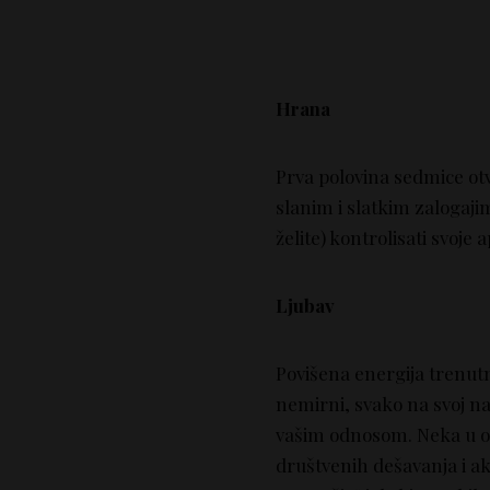
Hrana
Prva polovina sedmice otv
slanim i slatkim zalogajim
želite) kontrolisati svoje a
Ljubav
Povišena energija trenutno
nemirni, svako na svoj nač
vašim odnosom. Neka u ovo
društvenih dešavanja i akc