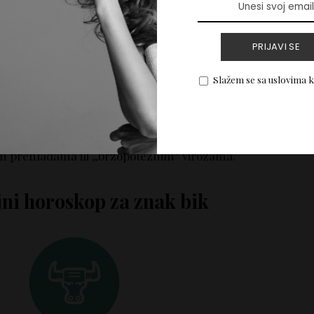
reračunali potencijalne rizike. Impulsivni potezi i
trajna poboljšanja, ali se na duži rok neće pokazati
PRIJAVI SE
iji u komunikaciji sa saradnicima, moguće je da ne
.
Slažem se sa uslovima 
im prehladama ili „brzopoteznim“ virozama.
jni horoskop za znak bik