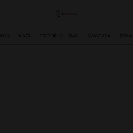
INKA
KOŽA
PREPORUČUJEMO
SVAŠTARA
ZDRAV