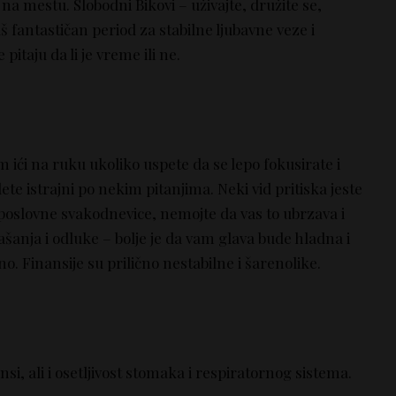
a na mestu. Slobodni Bikovi – uživajte, družite se,
baš fantastičan period za stabilne ljubavne veze i
e pitaju da li je vreme ili ne.
 ići na ruku ukoliko uspete da se lepo fokusirate i
dete istrajni po nekim pitanjima. Neki vid pritiska jeste
poslovne svakodnevice, nemojte da vas to ubrzava i
šanja i odluke – bolje je da vam glava bude hladna i
. Finansije su prilično nestabilne i šarenolike.
i, ali i osetljivost stomaka i respiratornog sistema.