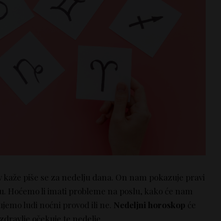
v kaže piše se za nedelju dana. On nam pokazuje pravi
. Hoćemo li imati probleme na poslu, kako će nam
ekujemo ludi noćni provod ili ne.
Nedeljni horoskop
će
dravlje očekuje te nedelje.