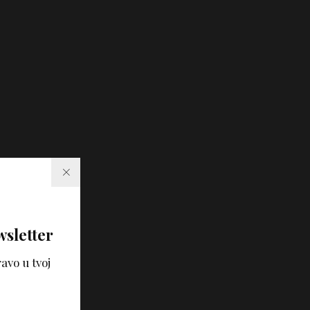
wsletter
avo u tvoj