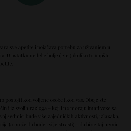
ara sve apetite i pojačava potrebu za uživanjem u
a. U ostatku nedelje bolje ćete (ukoliko to uopšte
petite.
 postoji i kod voljene osobe i kod vas. Oboje ste
in i iz svojih razloga – koji i ne moraju imati veze sa
j sedmici bude više zajedničkih aktivnosti, izlazaka,
ija (a može da bude i više strasti) – da bi se taj nemir