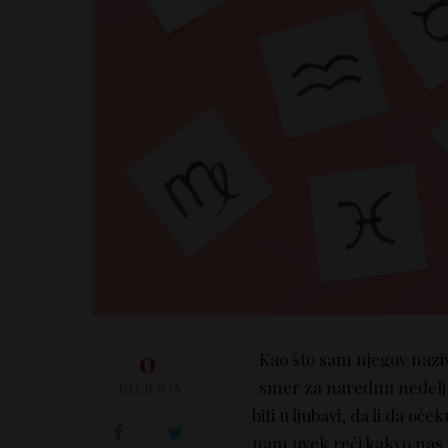
0
Kao što sam njegov nazi
smer za narednu nedelju
DELJENJA
biti u ljubavi, da li da oč
nam uvek reći kakvo nas z