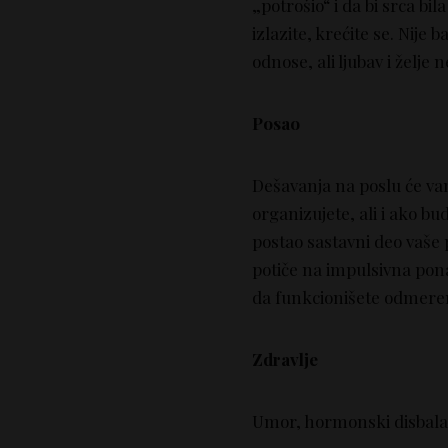
„potrošio“ i da bi srca bil
izlazite, krećite se. Nije 
odnose, ali ljubav i želje n
Posao
Dešavanja na poslu će vam
organizujete, ali i ako bu
postao sastavni deo vaše 
potiče na impulsivna pona
da funkcionišete odmereno
Zdravlje
Umor, hormonski disbalans