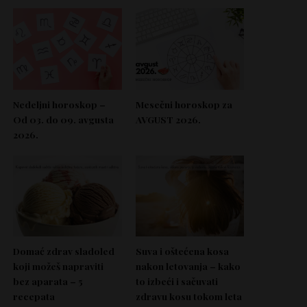
Nedeljni horoskop –
Mesečni horoskop za
Od 03. do 09. avgusta
AVGUST 2026.
2026.
Domać zdrav sladoled
Suva i oštećena kosa
koji možeš napraviti
nakon letovanja – kako
bez aparata – 5
to izbeći i sačuvati
recepata
zdravu kosu tokom leta