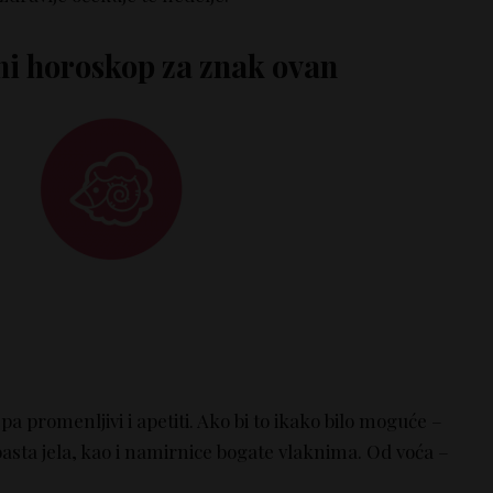
ni horoskop za znak ovan
pa promenljivi i apetiti. Ako bi to ikako bilo moguće –
rbasta jela, kao i namirnice bogate vlaknima. Od voća –