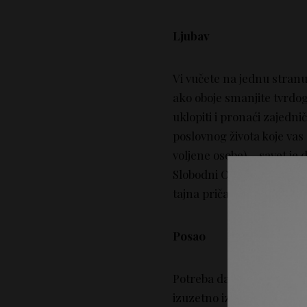
Ljubav
Vi vučete na jednu stran
ako oboje smanjite tvrdo
uklopiti i pronaći zajednič
poslovnog života koje vas
voljene osobe) – savet je 
Slobodni Ovnovi – sada je
tajna priča ili neko ko je 
Posao
Potreba da se aktivirate, 
izuzetno izražena. Stoji d