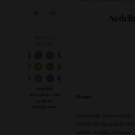
Nedelj
PROČITAJ
SLEDEĆE
Nedeljni
horoskop – Od
Hrana
24. do 30.
avgusta 2020.
Promenljiv nivo energije, 
najviše bi vam prijala čo
jabuke, kruške, banane.