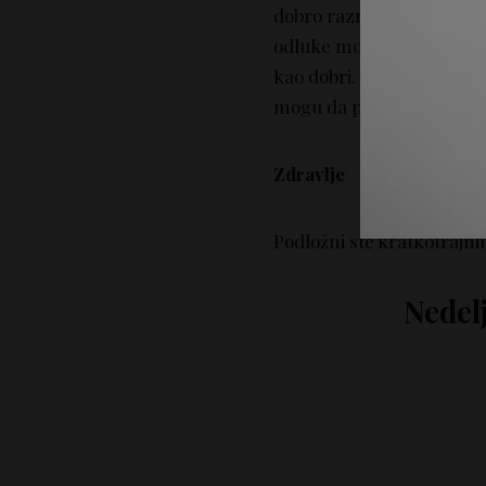
dobro razmislili i dobro p
odluke mogu doneti kratko
kao dobri. Budite strpljiv
mogu da prate vaš tempo
Zdravlje
Podložni ste kratkotrajn
Nedel