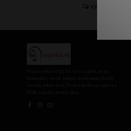
Ostavi odgov
Pravi ženski portal. Est. 2011. Lepota, nega,
kozmetika, saveti, trikovi, uradi sama, beauty
recepti, zdrav život. Uvek u prvih 100 sajtova u
Srbiji. Lepotica beauty shop.