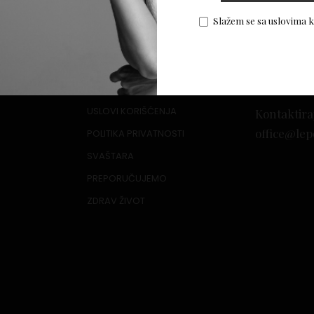
or
Slažem se sa uslovima 
USLOVI KORIŠĆENJA
Kontaktira
office@lep
POLITIKA PRIVATNOSTI
SVAŠTARA
PREPORUČUJEMO
ZDRAV ŽIVOT