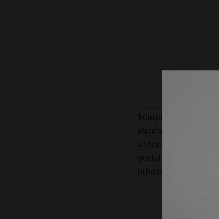
_________________
kompletan sadržaj na
stručni savet. Portal 
sadržaj tekstova na p
portal Lepotica.rs n
informacija iz sadržaj