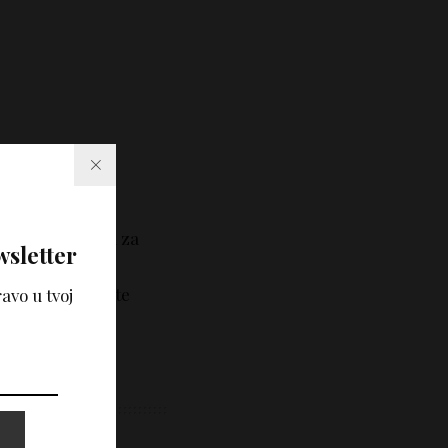
tekstovi i
e i nije zamena za
wsletter
tručne savete i
učno mišljenje, te
avo u tvoj
korišćenjem