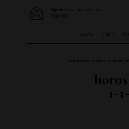
Prijavite se na naš newsletter
PRIJAVA
KOSA
NOKTI
ŠM
Lepotica.rs
>
Horoskop
>
Nedeljni
horos
1-1