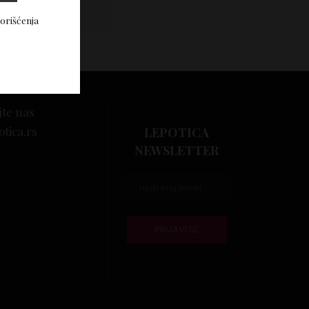
Vidi komentare
korišćenja
jte nas
otica.rs
LEPOTICA
NEWSLETTER