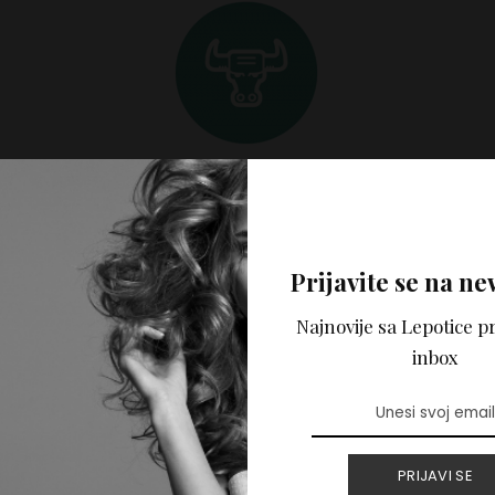
____________________________________________ Svi 
 portalu Lepotica.rs napisani su samo u informativne svrh
Prijavite se na ne
Lepotica.rs ne pruža medicinske, psihološke niti bilo koje s
ortalu ne predstavlja mišljenje autora i nije zamena za str
Najnovije sa Lepotice pr
e može preuzeti odgovornost za eventualnu štetu nastalu 
inbox
a tekstova.
PRIJAVI SE