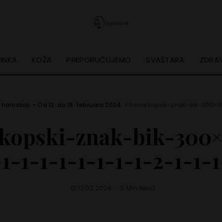
INKA
KOŽA
PREPORUČUJEMO
SVAŠTARA
ZDRAV
 horoskop – Od 12. do 18. februara 2024.
>
horoskopski-znak-bik-300×182-
kopski-znak-bik-300×
-1-1-1-1-1-1-1-1-2-1-1-1
12.02.2024.
0 Min Read