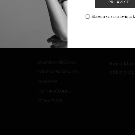
PRIJAVI SE
Slažem se sa uslovima 
or
USLOVI KORIŠĆENJA
Kontaktira
office@lep
POLITIKA PRIVATNOSTI
SVAŠTARA
PREPORUČUJEMO
ZDRAV ŽIVOT