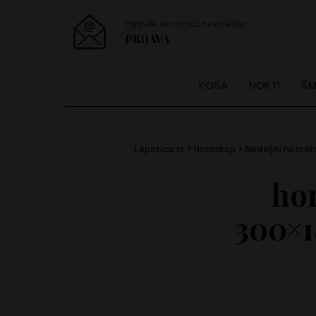
Prijavite se na naš newsletter
PRIJAVA
KOSA
NOKTI
ŠM
Lepotica.rs
>
Horoskop
>
Nedeljni horosk
ho
300×1