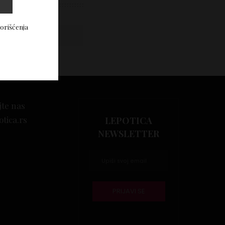
korišćenja
Vidi komentare
jte nas
otica.rs
LEPOTICA
NEWSLETTER