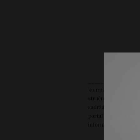
_________________
kompletan sadržaj na
stručni savet. Portal 
sadržaj tekstova na p
portal Lepotica.rs n
informacija iz sadržaj