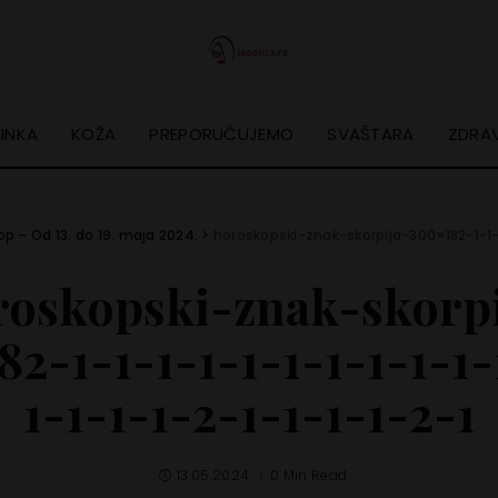
INKA
KOŽA
PREPORUČUJEMO
SVAŠTARA
ZDRAV
op – Od 13. do 19. maja 2024.
>
horoskopski-znak-skorpija-300×182-1-1-1-
roskopski-znak-skorpi
82-1-1-1-1-1-1-1-1-1-1-
1-1-1-1-2-1-1-1-1-2-1
13.05.2024.
0 Min Read