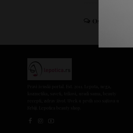
Ostavi odgov
Pravi ženski portal. Est. 2011. Lepota, nega,
kozmetika, saveti, trikovi, uradi sama, beauty
recepti, zdrav život. Uvek u prvih 100 sajtova u
Srbiji. Lepotica beauty shop.