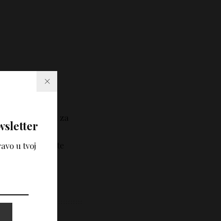
tekstovi i
e i nije zamena za
wsletter
tručne savete i
učno mišljenje, te
avo u tvoj
korišćenjem