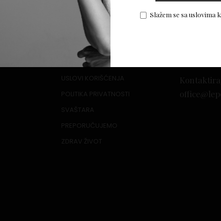
or
Slažem se sa uslovima 
USLOVI KORIŠĆENJA
Kontaktira
office@lep
POLITIKA PRIVATNOSTI
SVAŠTARA
PREPORUČUJEMO
ZDRAV ŽIVOT