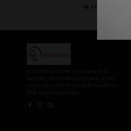
Ostavi odgov
Pravi ženski portal. Est. 2011. Lepota, nega,
kozmetika, saveti, trikovi, uradi sama, beauty
recepti, zdrav život. Uvek u prvih 100 sajtova u
Srbiji. Lepotica beauty shop.