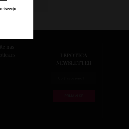
Vidi komentare
korišćenja
jte nas
otica.rs
LEPOTICA
NEWSLETTER