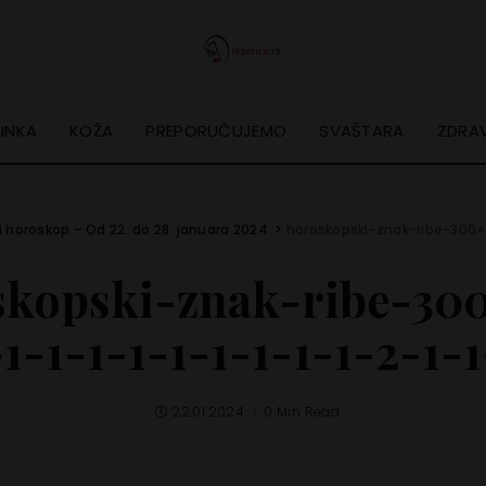
INKA
KOŽA
PREPORUČUJEMO
SVAŠTARA
ZDRAV
i horoskop – Od 22. do 28. januara 2024.
>
horoskopski-znak-ribe-300×18
skopski-znak-ribe-300
-1-1-1-1-1-1-1-1-1-2-1-1
22.01.2024.
0 Min Read