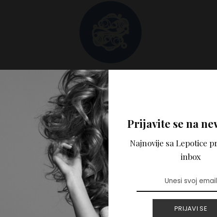
____________________________________________ Svi 
 portalu Lepotica.rs napisani su samo u informativne svrh
Prijavite se na ne
Lepotica.rs ne pruža medicinske, psihološke niti bilo koje s
ortalu ne predstavlja mišljenje autora i nije zamena za str
Najnovije sa Lepotice pr
e može preuzeti odgovornost za eventualnu štetu nastalu 
inbox
a tekstova.
PRIJAVI SE