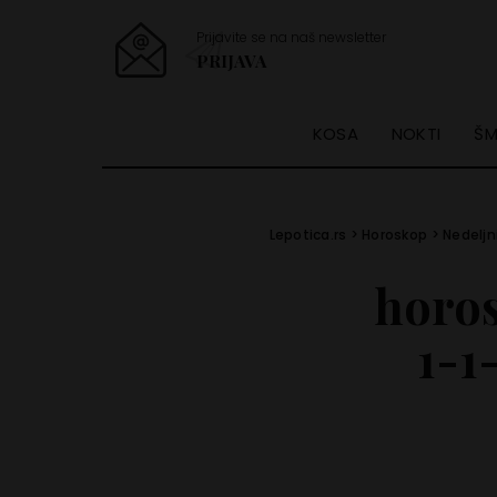
Prijavite se na naš newsletter
PRIJAVA
KOSA
NOKTI
ŠM
Lepotica.rs
>
Horoskop
>
Nedeljn
horo
1-1