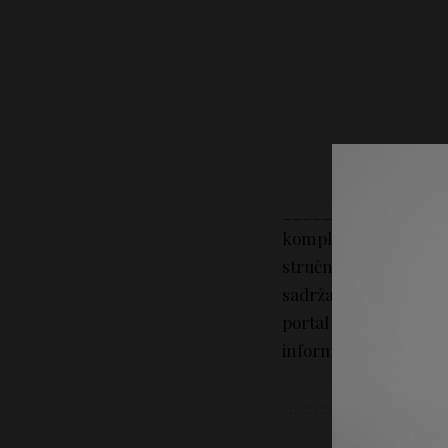
_________________
kompletan sadržaj na
stručni savet. Portal 
sadržaj tekstova na p
portal Lepotica.rs n
informacija iz sadržaj