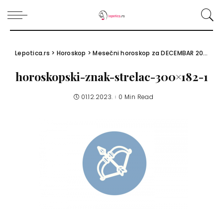
Lepotica.rs
>
Horoskop
>
Mesečni horoskop za DECEMBAR 2023.
>
h
horoskopski-znak-strelac-300×182-1
01.12.2023.
0 Min Read