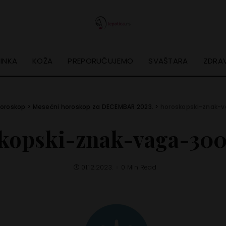
INKA
KOŽA
PREPORUČUJEMO
SVAŠTARA
ZDRAV
oroskop
>
Mesečni horoskop za DECEMBAR 2023.
>
horoskopski-znak-v
kopski-znak-vaga-300
01.12.2023.
0 Min Read