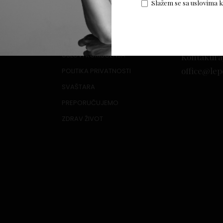
Slažem se sa uslovima 
USLOVI KORIŠĆENJA
Kontaktira
office@lep
POLITIKA PRIVATNOSTI
SVAŠTARA
PREPORUČUJEMO
ZDRAV ŽIVOT