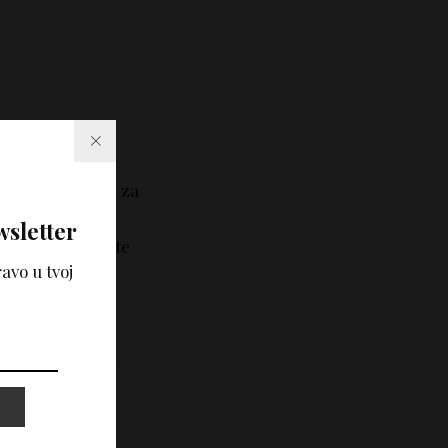
tekstovi i
e i nije zamena za
tručne savete i
wsletter
učno mišljenje, te
avo u tvoj
korišćenjem
Vidi komentare