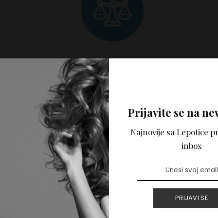
____________________________________________ Svi 
 portalu Lepotica.rs napisani su samo u informativne svrh
Lepotica.rs ne pruža medicinske, psihološke niti bilo koje s
Prijavite se na ne
ortalu ne predstavlja mišljenje autora i nije zamena za str
Najnovije sa Lepotice pr
e može preuzeti odgovornost za eventualnu štetu nastalu 
inbox
a tekstova.
PRIJAVI SE
or