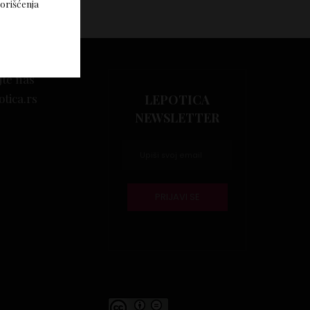
korišćenja
jte nas
otica.rs
LEPOTICA
NEWSLETTER