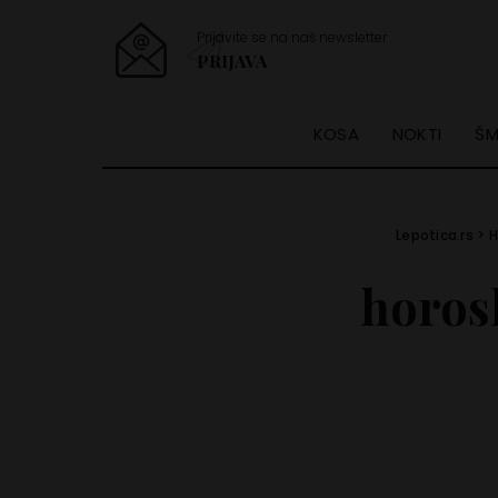
Prijavite se na naš newsletter
PRIJAVA
KOSA
NOKTI
ŠM
Lepotica.rs
>
H
horos