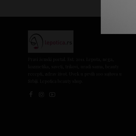
Pravi ženski portal. Est. 2011. Lepota, nega,
kozmetika, saveti, trikovi, uradi sama, beauty
recepti, zdrav život. Uvek u prvih 100 sajtova u
Srbiji. Lepotica beauty shop.