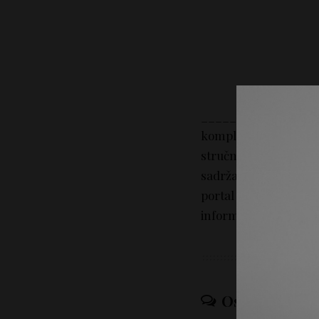
_________________
kompletan sadržaj na
stručni savet. Portal 
sadržaj tekstova na p
portal Lepotica.rs n
informacija iz sadržaj
Ostavi odgov