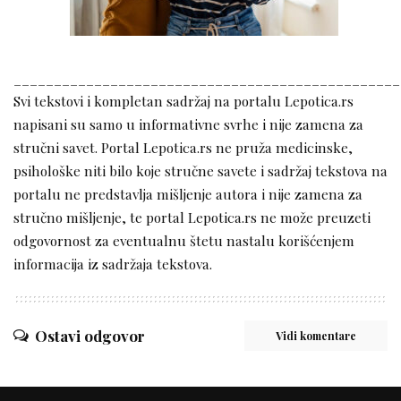
________________________________________________
Svi tekstovi i kompletan sadržaj na portalu Lepotica.rs
napisani su samo u informativne svrhe i nije zamena za
stručni savet. Portal Lepotica.rs ne pruža medicinske,
psihološke niti bilo koje stručne savete i sadržaj tekstova na
portalu ne predstavlja mišljenje autora i nije zamena za
stručno mišljenje, te portal Lepotica.rs ne može preuzeti
odgovornost za eventualnu štetu nastalu korišćenjem
informacija iz sadržaja tekstova.
Ostavi odgovor
Vidi komentare