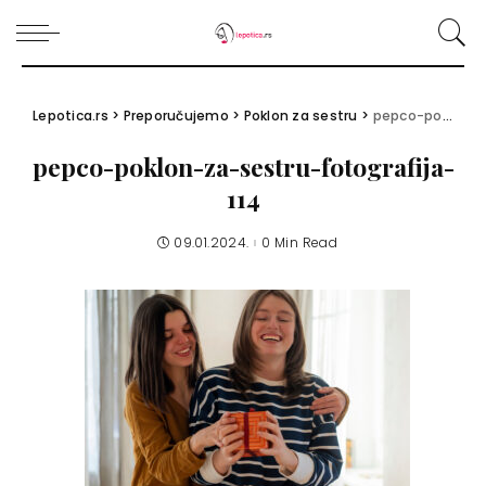
Lepotica.rs
>
Preporučujemo
>
Poklon za sestru
>
pepco-poklon-za-sestru-fotografija-114
pepco-poklon-za-sestru-fotografija-
114
09.01.2024.
0 Min Read