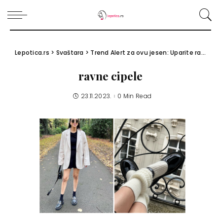
Lepotica.rs
>
Svaštara
>
Trend Alert za ovu jesen: Uparite ravne cipele sa belim soknicama i hulahopkama
ravne cipele
23.11.2023.
0 Min Read