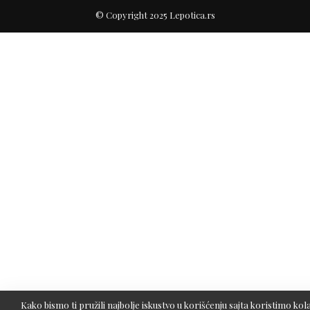
© Copyright 2025 Lepotica.rs
Kako bismo ti pružili najbolje iskustvo u korišćenju sajta koristimo kola