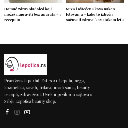
Domać zdrav sladoled koji
Suva i oštećena kosa nakon
možeš napraviti bez aparata – 5
letovanja – kako to izbeći i
recepata
sačuvati zdravu kosu tokom leta
Pravi ženski portal. Est. 2011. Lepota, nega,
kozmetika, saveti, trikovi, uradi sama, beauty
recepti, zdrav život. Uvek u prvih 100 sajtova u
Srbiji. Lepotica beauty shop.