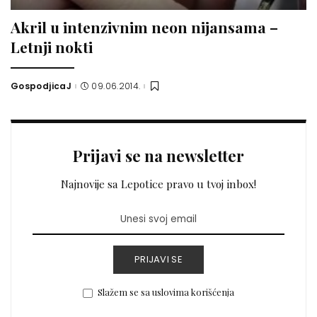
Akril u intenzivnim neon nijansama –
Letnji nokti
GospodjicaJ
09.06.2014.
Posted
by
Prijavi se na newsletter
Najnovije sa Lepotice pravo u tvoj inbox!
PRIJAVI SE
Slažem se sa uslovima korišćenja