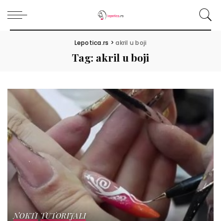
Lepotica.rs
>
akril u boji
Tag:
akril u boji
NOKTI
TUTORIJALI