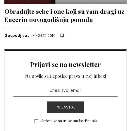
Obradujte sebe i one koji su vam dragi uz
Eucerin novogodišnju ponudu
GospodjicaJ
23.12.2016.
Posted
by
Prijavi se na newsletter
Najnovije sa Lepotice pravo u tvoj inbox!
PRIJAVI SE
Slažem se sa uslovima korišćenja