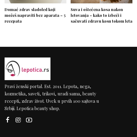
Domać zdrav sladoled koji
Suva i oštećena kosa nakon
možeš napraviti bez aparata – 5
letovanja – kako to izbeći i
recepata
sačuvati zdravu kosu tokom leta
Pravi ženski portal. Est. 2011. Lepota, nega,
kozmetika, saveti, trikovi, uradi sama, beauty
recepti, zdrav život. Uvek u prvih 100 sajtova u
Srbiji. Lepotica beauty shop.