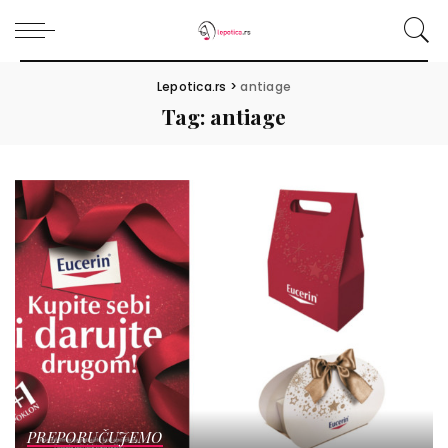
Lepotica.rs
>
antiage
Tag:
antiage
PREPORUČUJEMO