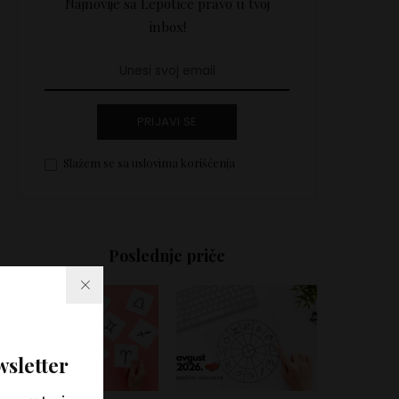
Najnovije sa Lepotice pravo u tvoj
inbox!
PRIJAVI SE
Slažem se sa uslovima korišćenja
Poslednje priče
wsletter