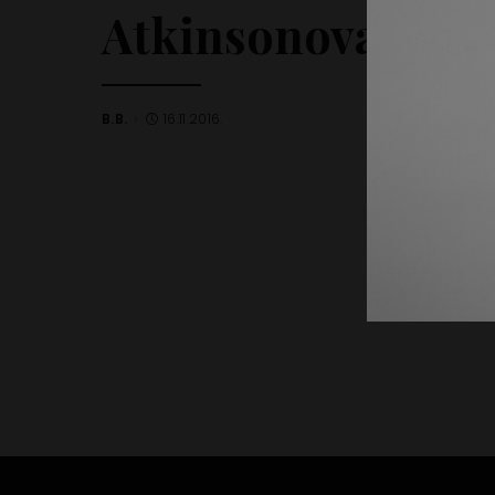
Atkinsonova dijeta
B.B.
16.11.2016.
Posted
by