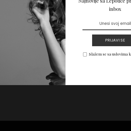
Najnovije sa Lepotice pr
: Jedite i mršavite
inbox
PROČITAJ VIŠE
PRIJAVI SE
Slažem se sa uslovima 