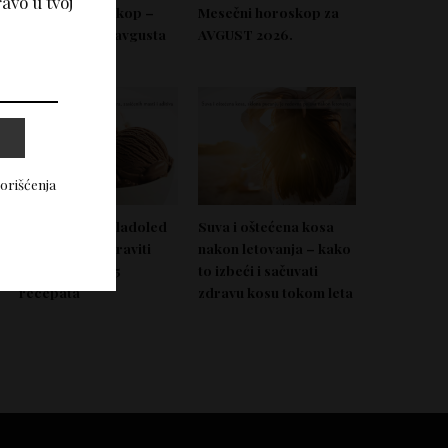
avo u tvoj
Nedeljni horoskop –
Mesečni horoskop za
Od 03. do 09. avgusta
AVGUST 2026.
2026.
korišćenja
Domać zdrav sladoled
Suva i oštećena kosa
koji možeš napraviti
nakon letovanja – kako
bez aparata – 5
to izbeći i sačuvati
recepata
zdravu kosu tokom leta