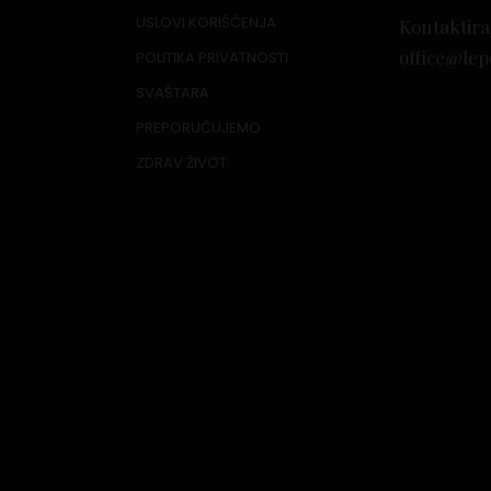
USLOVI KORIŠĆENJA
Kontaktira
office@lep
POLITIKA PRIVATNOSTI
SVAŠTARA
PREPORUČUJEMO
ZDRAV ŽIVOT