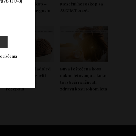
avo u tvoj
Nedeljni horoskop –
Mesečni horoskop za
Od 03. do 09. avgusta
AVGUST 2026.
2026.
korišćenja
Domać zdrav sladoled
Suva i oštećena kosa
koji možeš napraviti
nakon letovanja – kako
bez aparata – 5
to izbeći i sačuvati
recepata
zdravu kosu tokom leta