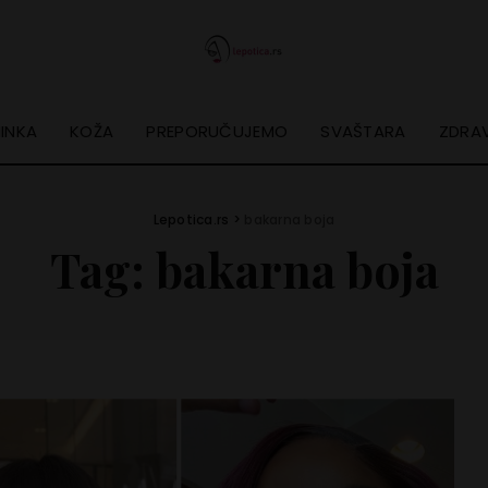
INKA
KOŽA
PREPORUČUJEMO
SVAŠTARA
ZDRAV
Lepotica.rs
>
bakarna boja
Tag:
bakarna boja