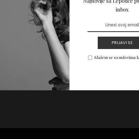
Najnovije sa Lepotice pr
i će biti popularni
inbox
PRIJAVI SE
PROČITAJ VIŠE
Slažem se sa uslovima 