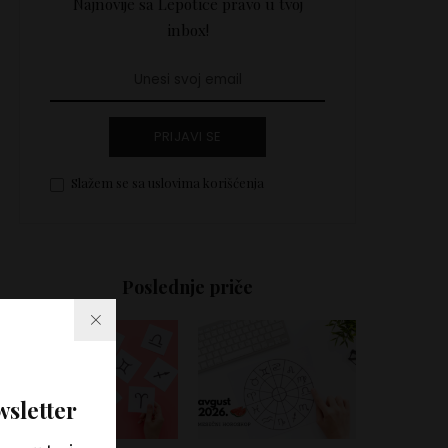
Najnovije sa Lepotice pravo u tvoj
inbox!
PRIJAVI SE
Slažem se sa uslovima korišćenja
Poslednje priče
wsletter