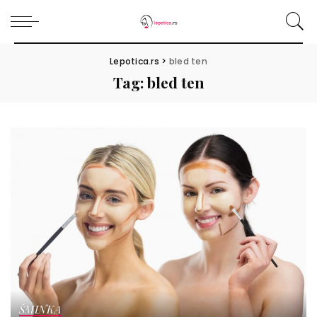
Lepotica.rs
>
bled ten
Tag:
bled ten
ŠMINKA