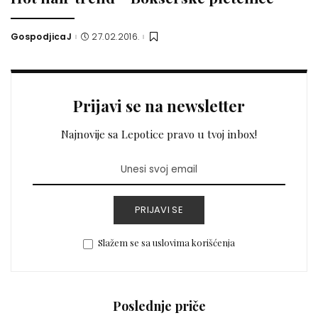
GospodjicaJ
27.02.2016.
Posted
by
Prijavi se na newsletter
Najnovije sa Lepotice pravo u tvoj inbox!
PRIJAVI SE
Slažem se sa uslovima korišćenja
Poslednje priče