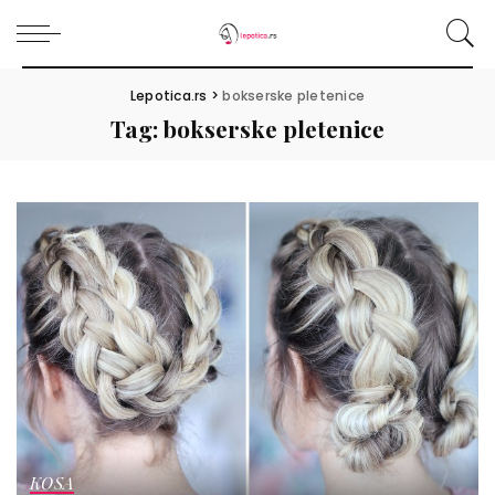
Lepotica.rs
>
bokserske pletenice
Tag:
bokserske pletenice
KOSA