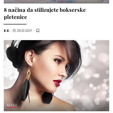
8 načina da stilizujete bokserske
pletenice
B.B.
25.10.2017.
Posted
by
KOSA