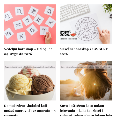
Nedeljni horoskop – Od 03. do
Mesečni horoskop za AVGUST
09. avgusta 2026.
2026.
Domać zdrav sladoled koji
Suva i oštećena kosa nakon
možeš napraviti bez aparata – 5
letovanja – kako to izbeći i
recepata
sačuvati zdravu kosu tokom leta