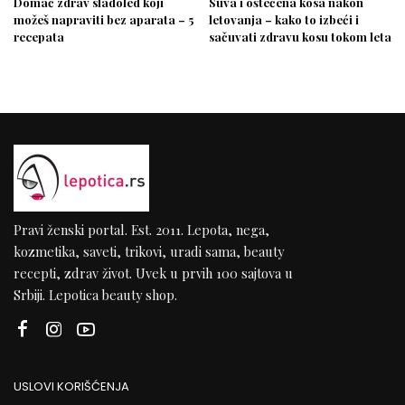
Domać zdrav sladoled koji
Suva i oštećena kosa nakon
možeš napraviti bez aparata – 5
letovanja – kako to izbeći i
recepata
sačuvati zdravu kosu tokom leta
Pravi ženski portal. Est. 2011. Lepota, nega,
kozmetika, saveti, trikovi, uradi sama, beauty
recepti, zdrav život. Uvek u prvih 100 sajtova u
Srbiji. Lepotica beauty shop.
USLOVI KORIŠĆENJA