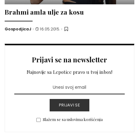
Brahmi amla ulje za kosu
GospodjicaJ
16.05.2015.
Posted
by
Prijavi se na newsletter
Najnovije sa Lepotice pravo u tvoj inbox!
PRIJAVI SE
Slažem se sa uslovima korišćenja