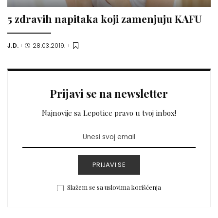
5 zdravih napitaka koji zamenjuju KAFU
J.D.
28.03.2019.
Posted
by
Prijavi se na newsletter
Najnovije sa Lepotice pravo u tvoj inbox!
PRIJAVI SE
Slažem se sa uslovima korišćenja