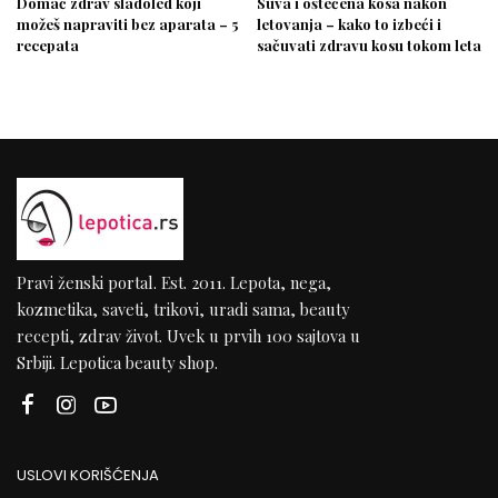
Domać zdrav sladoled koji
Suva i oštećena kosa nakon
možeš napraviti bez aparata – 5
letovanja – kako to izbeći i
recepata
sačuvati zdravu kosu tokom leta
Pravi ženski portal. Est. 2011. Lepota, nega,
kozmetika, saveti, trikovi, uradi sama, beauty
recepti, zdrav život. Uvek u prvih 100 sajtova u
Srbiji. Lepotica beauty shop.
USLOVI KORIŠĆENJA