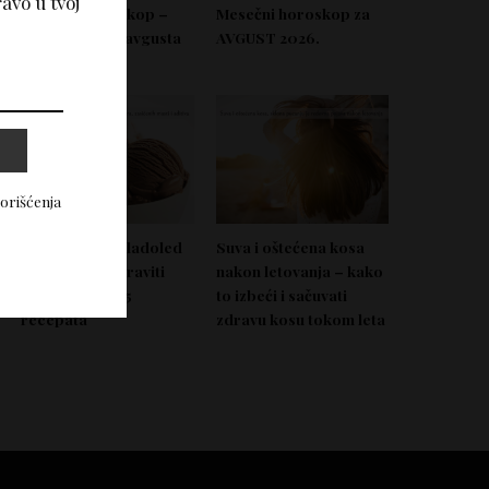
avo u tvoj
Nedeljni horoskop –
Mesečni horoskop za
Od 03. do 09. avgusta
AVGUST 2026.
2026.
korišćenja
Domać zdrav sladoled
Suva i oštećena kosa
koji možeš napraviti
nakon letovanja – kako
bez aparata – 5
to izbeći i sačuvati
recepata
zdravu kosu tokom leta