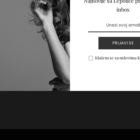
Najnovije sa Lepotice pr
te se zaljubiti ove
inbox
PRIJAVI SE
PROČITAJ VIŠE
Slažem se sa uslovima 