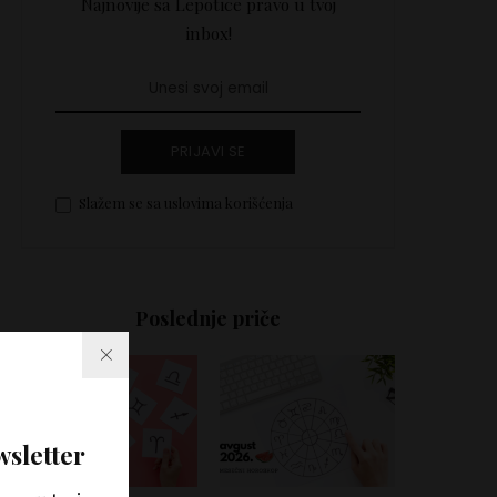
Najnovije sa Lepotice pravo u tvoj
inbox!
PRIJAVI SE
Slažem se sa uslovima korišćenja
Poslednje priče
wsletter