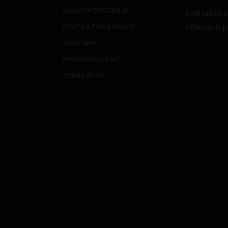
USLOVI KORIŠĆENJA
Kontaktira
office@lep
POLITIKA PRIVATNOSTI
SVAŠTARA
PREPORUČUJEMO
ZDRAV ŽIVOT