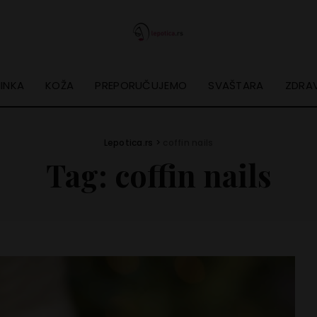
INKA
KOŽA
PREPORUČUJEMO
SVAŠTARA
ZDRAV
Lepotica.rs
>
coffin nails
Tag:
coffin nails