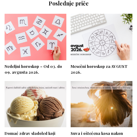
Poslednje priče
Nedeljni horoskop – Od 03. do
Mesečni horoskop za AVGUST
09. avgusta 2026.
2026.
Domać zdrav sladoled koji
Suva i oštećena kosa nakon