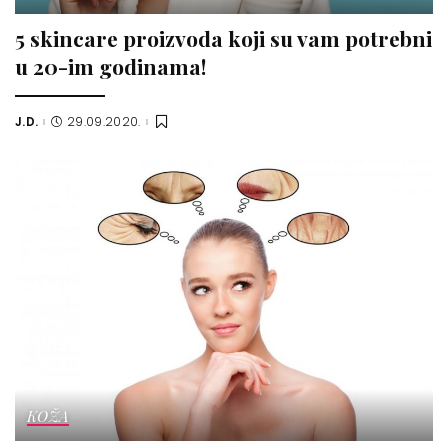
5 skincare proizvoda koji su vam potrebni
u 20-im godinama!
J.D.
29.09.2020.
Posted
by
KOŽA