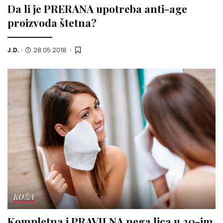
Da li je PRERANA upotreba anti-age
proizvoda štetna?
J.D.
28.05.2018.
Posted
by
KOŽA
Kompletna i PRAVILNA nega lica u 20-im