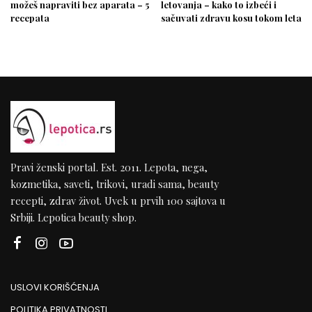
možeš napraviti bez aparata – 5
letovanja – kako to izbeći i
recepata
sačuvati zdravu kosu tokom leta
Pravi ženski portal. Est. 2011. Lepota, nega,
kozmetika, saveti, trikovi, uradi sama, beauty
recepti, zdrav život. Uvek u prvih 100 sajtova u
Srbiji. Lepotica beauty shop.
USLOVI KORIŠĆENJA
POLITIKA PRIVATNOSTI