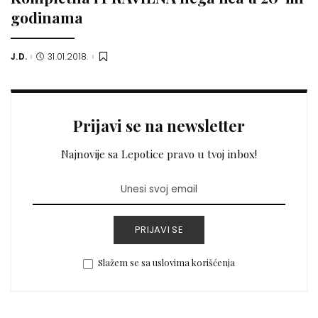
godinama
J.D.
31.01.2018.
Posted
by
Prijavi se na newsletter
Najnovije sa Lepotice pravo u tvoj inbox!
PRIJAVI SE
Slažem se sa uslovima korišćenja