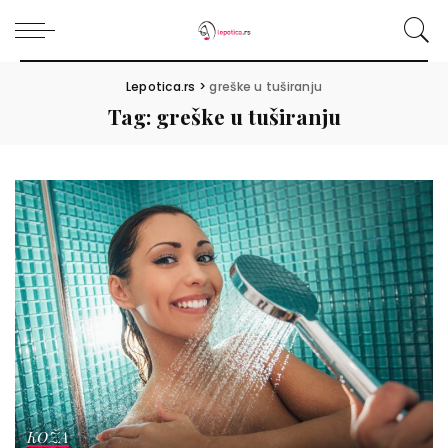
Lepotica.rs
>
greške u tuširanju
Tag:
greške u tuširanju
KOŽA