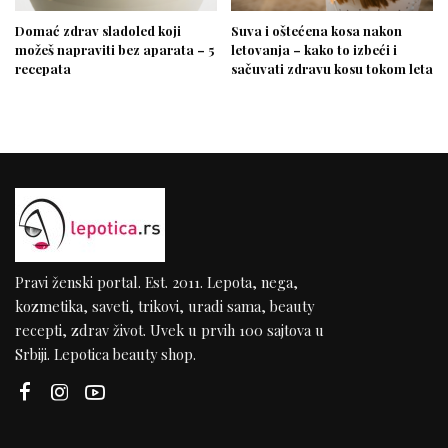
Domać zdrav sladoled koji
Suva i oštećena kosa nakon
možeš napraviti bez aparata – 5
letovanja – kako to izbeći i
recepata
sačuvati zdravu kosu tokom leta
Pravi ženski portal. Est. 2011. Lepota, nega,
kozmetika, saveti, trikovi, uradi sama, beauty
recepti, zdrav život. Uvek u prvih 100 sajtova u
Srbiji. Lepotica beauty shop.