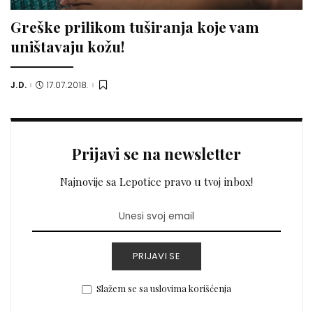
Greške prilikom tuširanja koje vam
uništavaju kožu!
J.D.
17.07.2018.
Posted
by
Prijavi se na newsletter
Najnovije sa Lepotice pravo u tvoj inbox!
PRIJAVI SE
Slažem se sa uslovima korišćenja