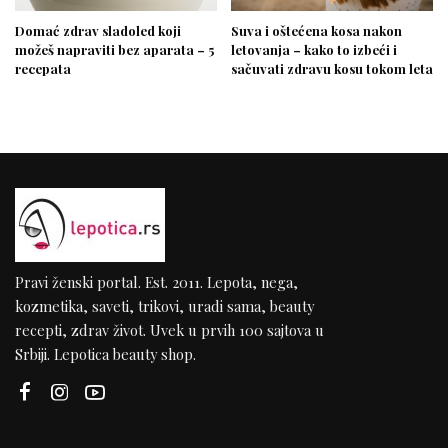
Domać zdrav sladoled koji
Suva i oštećena kosa nakon
možeš napraviti bez aparata – 5
letovanja – kako to izbeći i
recepata
sačuvati zdravu kosu tokom leta
Pravi ženski portal. Est. 2011. Lepota, nega,
kozmetika, saveti, trikovi, uradi sama, beauty
recepti, zdrav život. Uvek u prvih 100 sajtova u
Srbiji. Lepotica beauty shop.