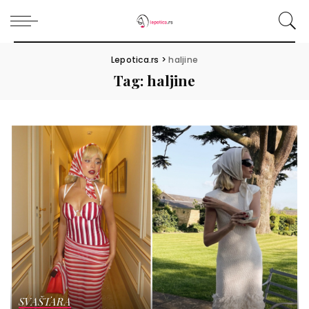
Lepotica.rs
>
haljine
Tag:
haljine
SVAŠTARA