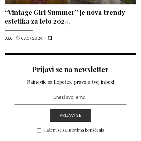
“Vintage Girl Summer” je nova trendy
estetika za leto 2024.
J.D.
03.07.2024.
Posted
by
Prijavi se na newsletter
Najnovije sa Lepotice pravo u tvoj inbox!
PRIJAVI SE
Slažem se sa uslovima korišćenja