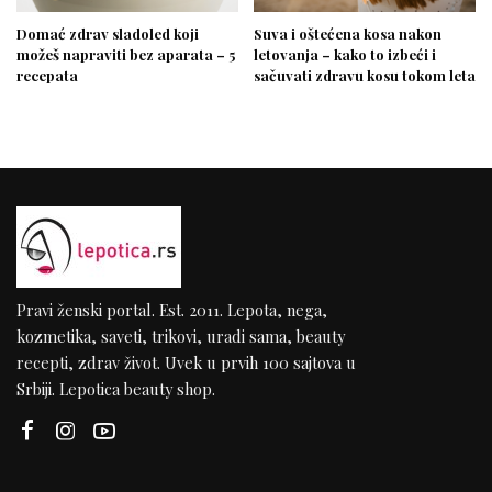
Domać zdrav sladoled koji
Suva i oštećena kosa nakon
možeš napraviti bez aparata – 5
letovanja – kako to izbeći i
recepata
sačuvati zdravu kosu tokom leta
Pravi ženski portal. Est. 2011. Lepota, nega,
kozmetika, saveti, trikovi, uradi sama, beauty
recepti, zdrav život. Uvek u prvih 100 sajtova u
Srbiji. Lepotica beauty shop.