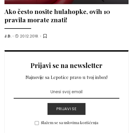
Ako često nosite hulahopke, ovih 10
pravila morate znati!
J.D.
20.12.2018.
Posted
by
Prijavi se na newsletter
Najnovije sa Lepotice pravo u tvoj inbox!
PRIJAVI SE
Slažem se sa uslovima korišćenja