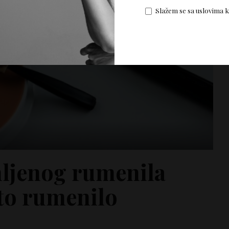
Slažem se sa uslovima 
ljenog rumenila
to rumenilo