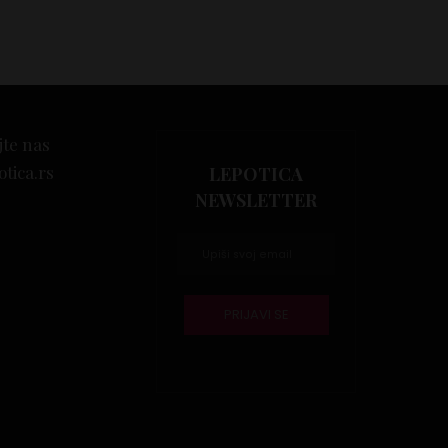
jte nas
otica.rs
LEPOTICA
NEWSLETTER