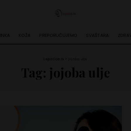
INKA
KOŽA
PREPORUČUJEMO
SVAŠTARA
ZDRAV
Lepotica.rs
>
jojoba ulje
Tag:
jojoba ulje