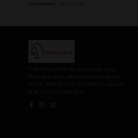
GospodjicaJ
26.06.2014.
Posted
by
Pravi ženski portal. Est. 2011. Lepota, nega,
kozmetika, saveti, trikovi, uradi sama, beauty
recepti, zdrav život. Uvek u prvih 100 sajtova u
Srbiji. Lepotica beauty shop.