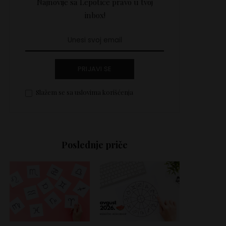
Najnovije sa Lepotice pravo u tvoj
inbox!
PRIJAVI SE
Slažem se sa uslovima korišćenja
Poslednje priče