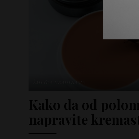
ŠMINKA
URADI SAMA
Kako da od polom
napravite kremas