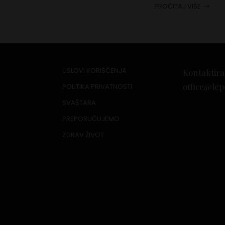
PROČITAJ VIŠE
USLOVI KORIŠĆENJA
Kontaktira
office@lep
POLITIKA PRIVATNOSTI
SVAŠTARA
PREPORUČUJEMO
ZDRAV ŽIVOT