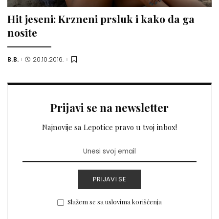
Hit jeseni: Krzneni prsluk i kako da ga
nosite
B.B.
20.10.2016.
Posted
by
Prijavi se na newsletter
Najnovije sa Lepotice pravo u tvoj inbox!
PRIJAVI SE
Slažem se sa uslovima korišćenja