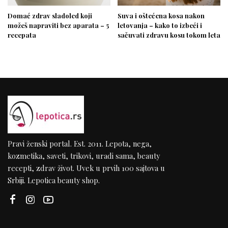
Domać zdrav sladoled koji
Suva i oštećena kosa nakon
možeš napraviti bez aparata – 5
letovanja – kako to izbeći i
recepata
sačuvati zdravu kosu tokom leta
Pravi ženski portal. Est. 2011. Lepota, nega,
kozmetika, saveti, trikovi, uradi sama, beauty
recepti, zdrav život. Uvek u prvih 100 sajtova u
Srbiji. Lepotica beauty shop.